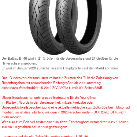
Der Battlax BT46 wird in 21 Größen für die Vorderachse und 27 Größen für die
Hinterachse angeboten.
Er wird im Januar 2020 zunächst in zehn Hauptgrößen auf den Markt kommen.
Das Bundesverkehrsminusterium hat auf Zuraten des TÜV die Zulassung von
Reifenfreigaben mit abweichenden Reifengrößen ab 2020 untersagt.
siehe dazu Verkehrsblatt 15-2019 StV 22/7341.1/40-00 Seiten 530ff.
Dieser Beschluss hat sehr grosse Bedeutung für die Youngtimer.
Im Klartext: Wurde in der Vergangenheit, mittels Freigabe oder
Unbedenklichkeitsbescheinigung eine aktuelle metrische statt Zollgröße beim Motorrad
montiert, so ist dies, startend mit dem in 2020 erscheinenden (DOT2020) BT46 nicht
mehr möglich.
Wer also zum Beispiel anstatt einen im
alten
Fahrzeugbrief vermerkten 3.25-19 einen
100-90-19 gefahren hat, ist nun gezwungen:
- entweder auf die alte Zollgröße zurückzugehen (3.25-19)