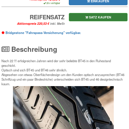
EINKAUFEN
28 x verfügbar
REIFENSATZ
SATZ KAUFEN
Aktionspreis
inkl. MwSt
Bridgestone "Fahrspass-Versicherung" verfügbar.
Beschreibung
Nach 22 !!! erfolgreichen Jahren wird der sehr beliebte BT45 in den Ruhestand
geschickt.
Optisch sind sich BT45 und BT46 sehr ähnlich.
Abgesehen von etwas Oberflächendesign um den Kunden optisch anzusprechen (BT46
Schriftzug und ein paar Bindestriche) unterscheiden sich BT45 und 46 designtechnisch
kaum.