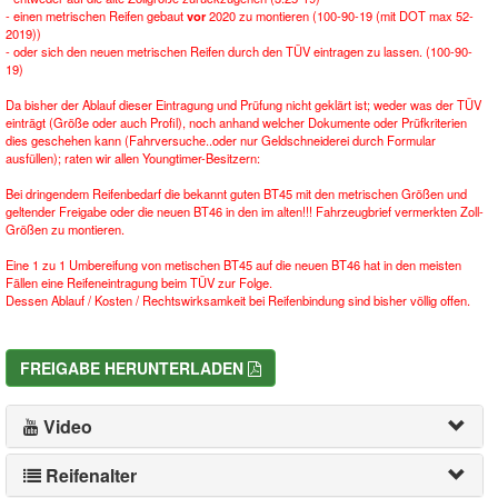
- einen metrischen Reifen gebaut
vor
2020 zu montieren (100-90-19 (mit DOT max 52-
2019))
- oder sich den neuen metrischen Reifen durch den TÜV eintragen zu lassen. (100-90-
19)
Da bisher der Ablauf dieser Eintragung und Prüfung nicht geklärt ist; weder was der TÜV
einträgt (Größe oder auch Profil), noch anhand welcher Dokumente oder Prüfkriterien
dies geschehen kann (Fahrversuche..oder nur Geldschneiderei durch Formular
ausfüllen); raten wir allen Youngtimer-Besitzern:
Bei dringendem Reifenbedarf die bekannt guten BT45 mit den metrischen Größen und
geltender Freigabe oder die neuen BT46 in den im alten!!! Fahrzeugbrief vermerkten Zoll-
Größen zu montieren.
Eine 1 zu 1 Umbereifung von metischen BT45 auf die neuen BT46 hat in den meisten
Fällen eine Reifeneintragung beim TÜV zur Folge.
Dessen Ablauf / Kosten / Rechtswirksamkeit bei Reifenbindung sind bisher völlig offen.
FREIGABE HERUNTERLADEN
Video
Reifenalter