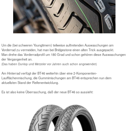
Um die (bei schweren Youngtimern) teilweise auftretenden Auswaschungen am
Vorderrad zu vermeiden, hat man bei Bridgestone einen alten Trick ausgepackt.
Man drehe das Vorderradprofil um 180 Grad und schon gehören diese Auswaschungen
der Vergangenheit an.
(Das haben Dunlop und Metzeler vor Jahren auch schon angewendet)
Am Hinterrad verfügt der BT46 weiterhin über eine 2-Komponenten-
Laufflächenmischung, die Gummimischungen am BT46 entsprechen nun dem
aktuellsten Stand der Reifenentwicklung.
Es ist also keine Überraschung, daß der neue BT46 so aussieht: