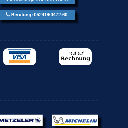
Beratung: 05241/50472-60