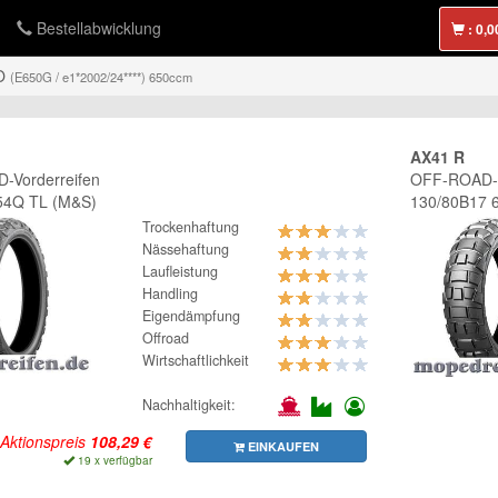
Bestellabwicklung
:
O
(E650G / e1*2002/24****) 650ccm
AX41 R
-Vorderreifen
OFF-ROAD-H
54Q TL (M&S)
130/80B17 
Trockenhaftung
Nässehaftung
Laufleistung
Handling
Eigendämpfung
Offroad
Wirtschaftlichkeit
Nachhaltigkeit:
Aktionspreis
EINKAUFEN
19 x verfügbar