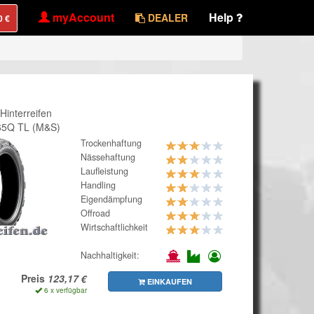
myAccount
Help
DEALER
interreifen
65Q TL (M&S)
Trockenhaftung
Nässehaftung
Laufleistung
Handling
Eigendämpfung
Offroad
Wirtschaftlichkeit
Nachhaltigkeit:
Preis
EINKAUFEN
6 x verfügbar