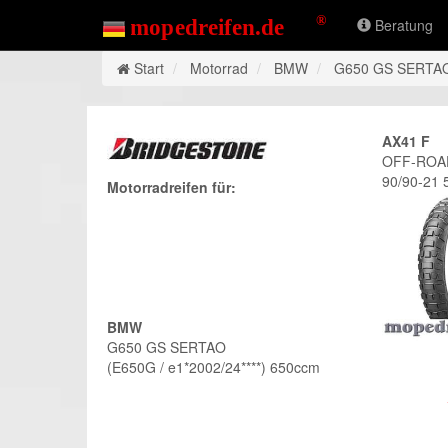
Beratung
Start
Motorrad
BMW
G650 GS SERTA
AX41 F
OFF-ROAD
90/90-21 
Motorradreifen für:
BMW
G650 GS SERTAO
(E650G / e1*2002/24****) 650ccm