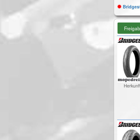
Bridgest
Freiga
Herkunf