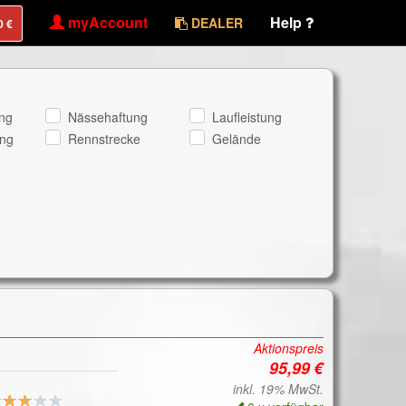
myAccount
Help
DEALER
ng
Nässehaftung
Laufleistung
ng
Rennstrecke
Gelände
Aktionspreis
inkl. 19% MwSt.