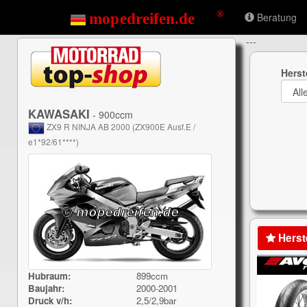
Beratung
---
Herst
KAWASAKI
- 900ccm
ZX9 R NINJA AB 2000 (ZX900E Ausf.E /
e1*92/61****)
Herst
Hubraum:
899ccm
Baujahr:
2000-2001
Druck v/h:
2,5/2,9bar