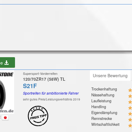
be
Supersport-Vorderreifen
Unsere Bewertung
120/70ZR17 (58W) TL
S21F
Trockenhaftung
Sportreifen für ambitionierte Fahrer
Nässehaftung
sehr gutes Preis/Leistungsverhältnis 2019
Laufleistung
Handling
Eigendämpfung
t
Rennstrecke
Wirtschaftlichkeit