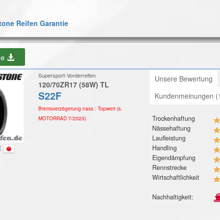
one Reifen Garantie
be
Supersport-Vorderreifen
Unsere Bewertung
120/70ZR17 (58W) TL
S22F
Kundenmeinungen (
Bremsverzögerung nass : Topwert (s.
Trockenhaftung
MOTORRAD 7/2023)
Nässehaftung
Laufleistung
t
Handling
Eigendämpfung
Rennstrecke
Wirtschaftlichkeit
Nachhaltigkeit: