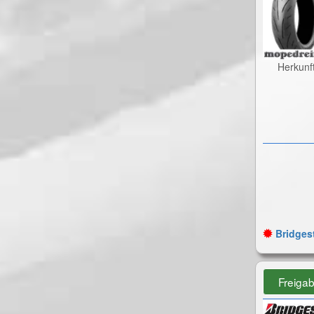
Herkunf
Bridgest
Freiga