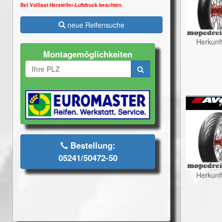
Bei Volllast Hersteller-Luftdruck beachten.
neue Reifensuche
Herkunf
Montagemöglichkeiten
Bestellung:
05241/50472-50
Herkunf