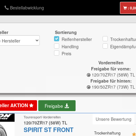
Bestellabwicklung
:
eller
Sortierung
Reifenhersteller
Trockenhaftu
Handling
Eigendämpfu
Preis
Vorderreifen
Freigabe für vorne:
120/70ZR17 (58W) TL
Freigabe für hinten:
190/50ZR17 (73W) TL
eller AKTION
Freigabe
Tourensport-Vorderreifen
Unsere Bewertung
120/70ZR17 (58W) TL
SPIRIT ST FRONT
Trockenhaftung