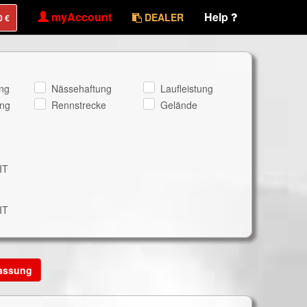
myAccount
Help
DEALER
ng
Nässehaftung
Laufleistung
ng
Rennstrecke
Gelände
IT
IT
lassung