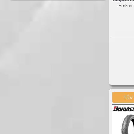
Herkunf
TÜV