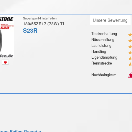
Supersport-Hinterreifen
Unsere Bewertung
180/55ZR17 (73W) TL
S23R
Trockenhaftung
Nässehaftung
Laufleistung
Handling
Eigendämpfung
t
Rennstrecke
Nachhaltigkeit:
one Reifen Garantie