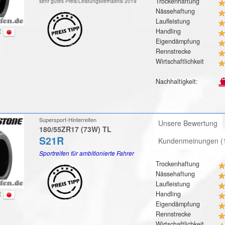
Trockenhaftung
sehr gutes Preis/Leistungsverhältnis 2019
Nässehaftung
Laufleistung
t
Handling
Eigendämpfung
Rennstrecke
Wirtschaftlichkeit
Nachhaltigkeit:
Supersport-Hinterreifen
Unsere Bewertung
180/55ZR17 (73W) TL
S21R
Kundenmeinungen (
Sportreifen für ambitionierte Fahrer
Trockenhaftung
Nässehaftung
Laufleistung
t
Handling
Eigendämpfung
Rennstrecke
Wirtschaftlichkeit