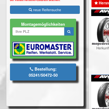
Bei Volllast Hersteller-Luftdruck beachten.
Herst
neue Reifensuche
Montagemöglichkeiten
Herkunf
Bestellung:
05241/50472-50