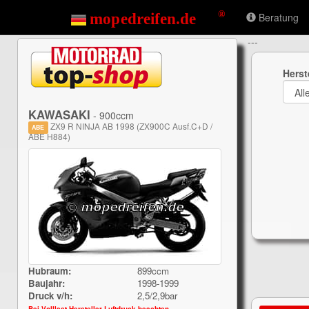
Beratung
---
Herst
KAWASAKI
- 900ccm
ZX9 R NINJA AB 1998 (ZX900C Ausf.C+D /
ABE
ABE H884)
Hubraum:
899ccm
Baujahr:
1998-1999
Druck v/h:
2,5/2,9bar