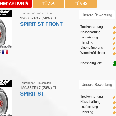
eller AKTION
TÜV
TÜV
Tourensport-Vorderreifen
Unsere Bewertung
120/70ZR17 (58W) TL
SPIRIT ST FRONT
Trockenhaftung
Nässehaftung
Laufleistung
Handling
Eigendämpfung
t
Wirtschaftlichkeit
Nachhaltigkeit:
Tourensport-Hinterreifen
Unsere Bewertung
180/55ZR17 (73W) TL
SPIRIT ST
Trockenhaftung
Nässehaftung
Laufleistung
Handling