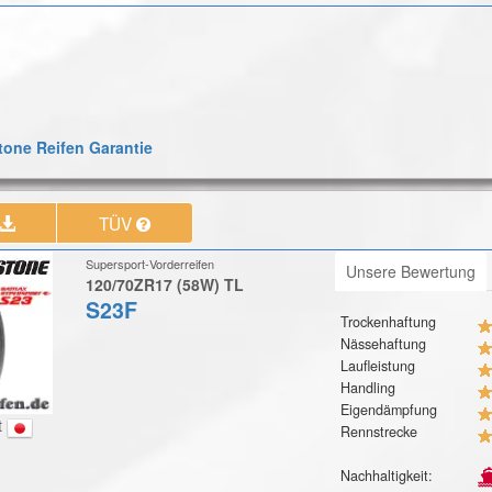
one Reifen Garantie
TÜV
Supersport-Vorderreifen
Unsere Bewertung
120/70ZR17 (58W) TL
S23F
Trockenhaftung
Nässehaftung
Laufleistung
Handling
Eigendämpfung
t
Rennstrecke
Nachhaltigkeit: