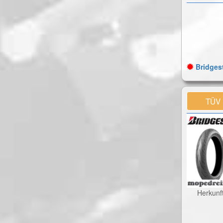
Bridgest
TÜV
Herkunf