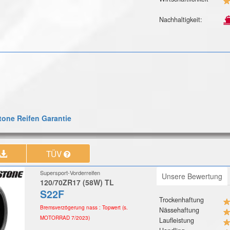
Nachhaltigkeit:
one Reifen Garantie
TÜV
Supersport-Vorderreifen
Unsere Bewertung
120/70ZR17 (58W) TL
S22F
Trockenhaftung
Bremsverzögerung nass : Topwert (s.
Nässehaftung
MOTORRAD 7/2023)
Laufleistung