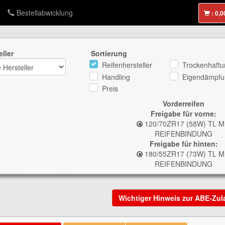
Bestellabwicklung
:
eller
Sortierung
Reifenhersteller
Trockenhaftu
Handling
Eigendämpfu
Preis
Vorderreifen
Freigabe für vorne:
120/70ZR17 (58W) TL M
REIFENBINDUNG
Freigabe für hinten:
180/55ZR17 (73W) TL M
REIFENBINDUNG
Wichtiger Hinweis zur ABE-Zu