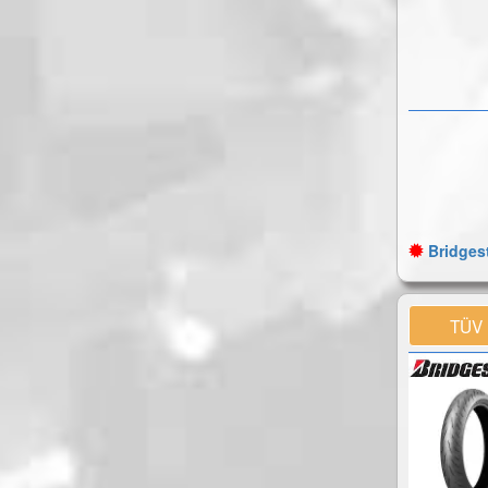
Bridgest
TÜV