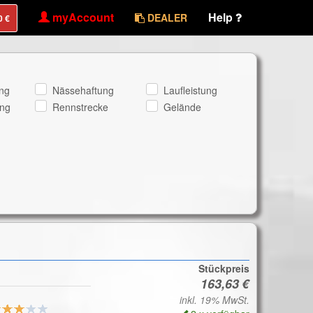
myAccount
Help
DEALER
ng
Nässehaftung
Laufleistung
ng
Rennstrecke
Gelände
Stückpreis
inkl. 19% MwSt.