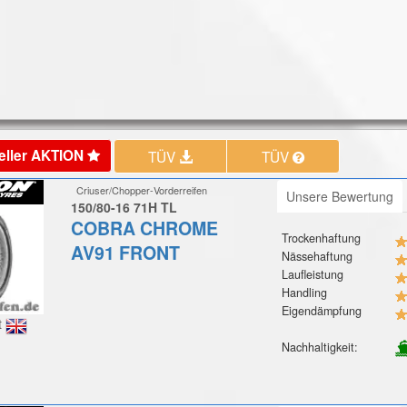
eller AKTION
TÜV
TÜV
Criuser/Chopper-Vorderreifen
Unsere Bewertung
150/80-16 71H TL
COBRA CHROME
Trockenhaftung
AV91 FRONT
Nässehaftung
Laufleistung
Handling
Eigendämpfung
t
Nachhaltigkeit: