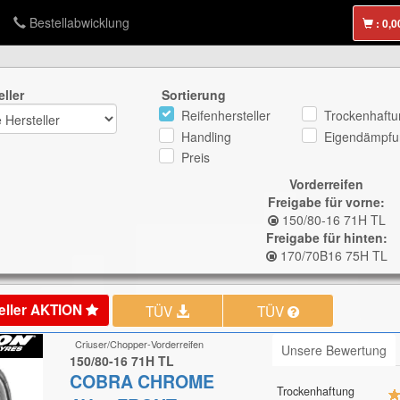
Bestellabwicklung
:
eller
Sortierung
Reifenhersteller
Trockenhaftu
Handling
Eigendämpfu
Preis
Vorderreifen
Freigabe für vorne:
150/80-16 71H TL
Freigabe für hinten:
170/70B16 75H TL
eller AKTION
TÜV
TÜV
Criuser/Chopper-Vorderreifen
Unsere Bewertung
150/80-16 71H TL
COBRA CHROME
Trockenhaftung