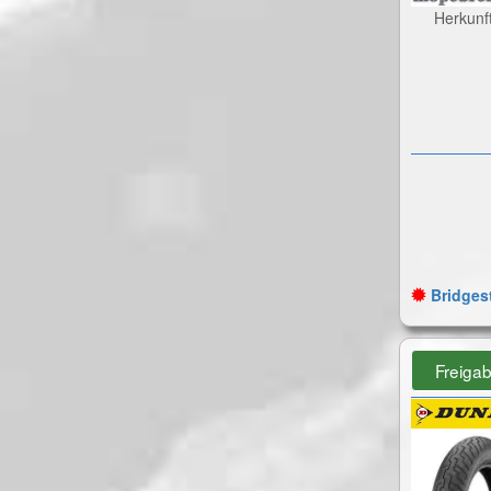
Herkunf
Bridgest
Freiga