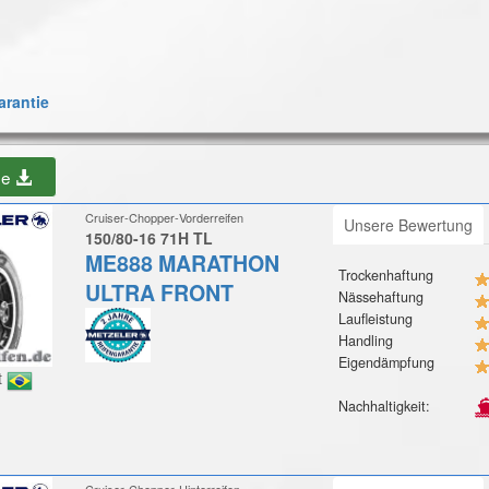
rantie
be
Cruiser-Chopper-Vorderreifen
Unsere Bewertung
150/80-16 71H TL
ME888 MARATHON
Trockenhaftung
ULTRA FRONT
Nässehaftung
Laufleistung
Handling
Eigendämpfung
t
Nachhaltigkeit:
Cruiser-Chopper-Hinterreifen