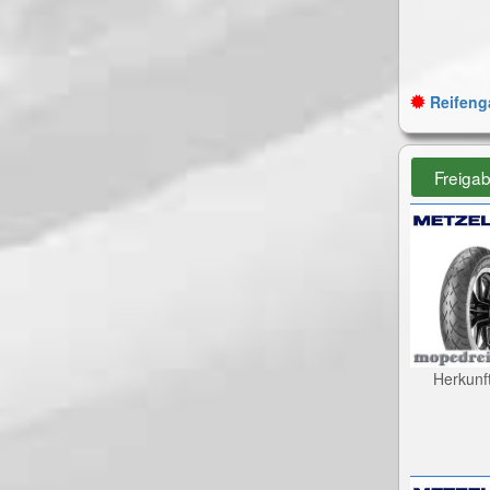
Reifenga
Freiga
Herkunf