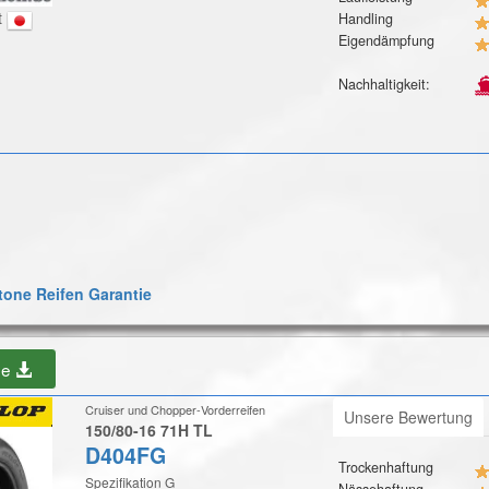
t
Handling
Eigendämpfung
Nachhaltigkeit:
one Reifen Garantie
be
Cruiser und Chopper-Vorderreifen
Unsere Bewertung
150/80-16 71H TL
D404FG
Trockenhaftung
Spezifikation G
Nässehaftung