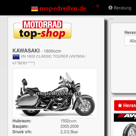
Beratung
---
Herst
KAWASAKI
- 1600ccm
VN 1600 CLASSIC TOURER (VNT60A /
e1*92/61****)
Herst
Hubraum:
1552ccm
Baujahr:
2005-2008
Druck v/h:
2,2/2,8bar