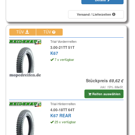
Versand / Lieferzeiten
TÜV
TÜV
Trial-Vorderrreifen
3.00-21TT 51T
K67
7 x verfügbar
Stückpreis
inkl. 19% MwSt.
Reifen auswählen
Trial-Hinterrreifen
4.00-18TT 64T
K67 REAR
25 x verfügbar