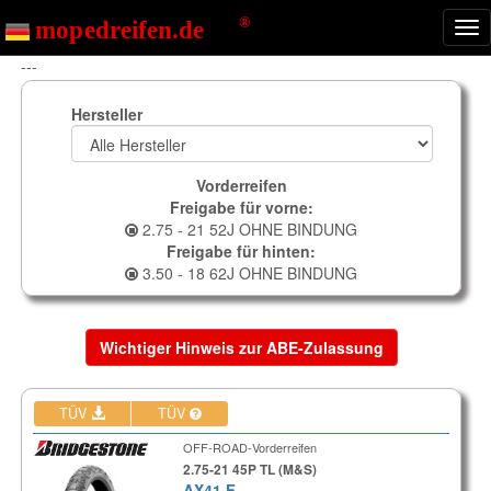
Nav
ein
---
Hersteller
Vorderreifen
Freigabe für vorne:
2.75 - 21 52J OHNE BINDUNG
Freigabe für hinten:
3.50 - 18 62J OHNE BINDUNG
Wichtiger Hinweis zur ABE-Zulassung
TÜV
TÜV
OFF-ROAD-Vorderreifen
2.75-21 45P TL (M&S)
AX41 F