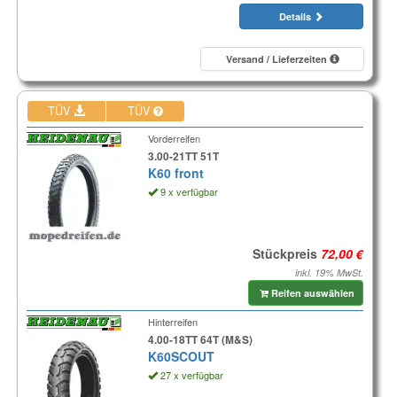
Details
Versand / Lieferzeiten
TÜV
TÜV
Vorderreifen
3.00-21TT 51T
K60 front
9 x verfügbar
Stückpreis
inkl. 19% MwSt.
Reifen auswählen
Hinterreifen
4.00-18TT 64T (M&S)
K60SCOUT
27 x verfügbar