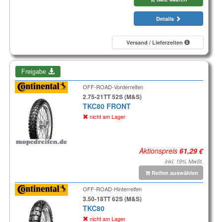
Details
Versand / Lieferzeiten
Freigabe
OFF-ROAD-Vorderreifen
2.75-21TT 52S (M&S)
TKC80 FRONT
nicht am Lager
Aktionspreis
inkl. 19% MwSt.
Reifen auswählen
OFF-ROAD-Hinterreifen
3.50-18TT 62S (M&S)
TKC80
nicht am Lager