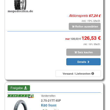
Aktionspreis
inkl. 19% MwSt.
Reifen auswählen
nur
inkl. 19% MwSt.
Satz kaufen
Details
Versand / Lieferzeiten
Freigabe
Vorderreifen
2.75-21TT 45P
K60 front