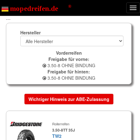
Nav
ein
---
Hersteller
Vorderreifen
Freigabe für vorne:
3.50-8 OHNE BINDUNG
Freigabe für hinten:
3.50-8 OHNE BINDUNG
Wichtiger Hinweis zur ABE-Zulassung
Rollerreifen
3.50-8TT 35J
TW2