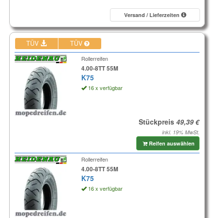
Versand / Lieferzeiten
TÜV
TÜV
Rollerreifen
4.00-8TT 55M
K75
16 x verfügbar
Stückpreis
inkl. 19% MwSt.
Reifen auswählen
Rollerreifen
4.00-8TT 55M
K75
16 x verfügbar