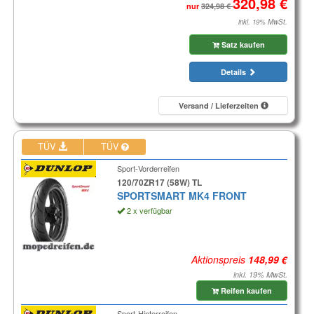
nur
inkl. 19% MwSt.
Satz kaufen
Details
Versand / Lieferzeiten
TÜV
TÜV
Sport-Vorderreifen
120/70ZR17 (58W) TL
SPORTSMART MK4 FRONT
2 x verfügbar
Aktionspreis
inkl. 19% MwSt.
Reifen kaufen
Sport-Hinterreifen