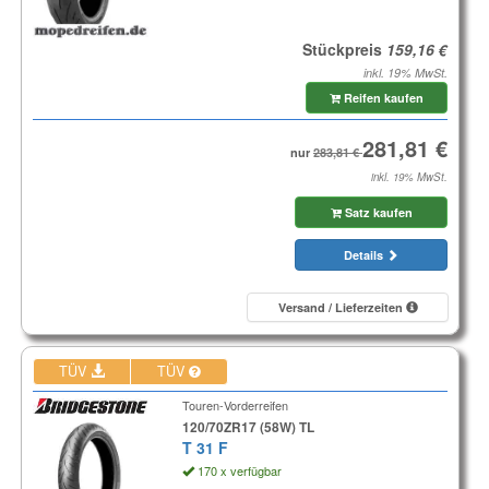
Stückpreis
inkl. 19% MwSt.
Reifen kaufen
nur
inkl. 19% MwSt.
Satz kaufen
Details
Versand / Lieferzeiten
TÜV
TÜV
Touren-Vorderreifen
120/70ZR17 (58W) TL
T 31 F
170 x verfügbar