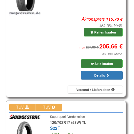
Aktionspreis
inkl. 19% MwSt.
Reifen kaufen
nur
inkl. 19% MwSt.
Satz kaufen
Details
Versand / Lieferzeiten
TÜV
TÜV
Supersport-Vorderreifen
120/70ZR17 (58W) TL
S22F