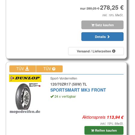
nur
inkl. 19% MwSt.
Satz kaufen
Details
Versand / Lieferzeiten
TÜV
TÜV
Sport-Vorderreifen
120/70ZR17 (58W) TL
SPORTSMART MK3 FRONT
24 x verfügbar
Aktionspreis
inkl. 19% MwSt.
Reifen kaufen