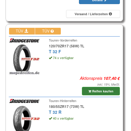
Versand / Lieferzeiten
TÜV
TÜV
Touren-Vorderreifen
120/70ZR17 (58W) TL
T 32 F
74 x verfügbar
Aktionspreis
inkl. 19% MwSt.
Reifen kaufen
Touren-Hinterreifen
180/55ZR17 (73W) TL
T 32 R
40 x verfügbar