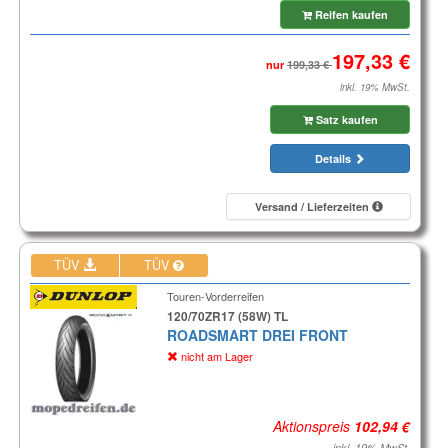
Reifen kaufen
nur
inkl. 19% MwSt.
Satz kaufen
Details
Versand / Lieferzeiten
TÜV
TÜV
Touren-Vorderreifen
120/70ZR17 (58W) TL
ROADSMART DREI FRONT
nicht am Lager
Aktionspreis
inkl. 19% MwSt.