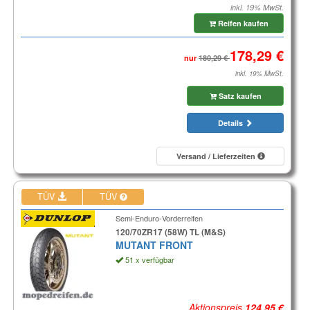
inkl. 19% MwSt.
Reifen kaufen
nur
inkl. 19% MwSt.
Satz kaufen
Details
Versand / Lieferzeiten
TÜV
TÜV
Semi-Enduro-Vorderreifen
120/70ZR17 (58W) TL (M&S)
MUTANT FRONT
51 x verfügbar
Aktionspreis