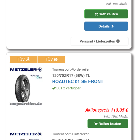
inkl. 19% MwSt.
Satz kaufen
Details
Versand / Lieferzeiten
TÜV
TÜV
Tourensport-Vorderreifen
120/70ZR17 (58W) TL
ROADTEC 01 SE FRONT
331 x verfügbar
Aktionspreis
inkl. 19% MwSt.
Reifen kaufen
Tourensport-Hinterreifen