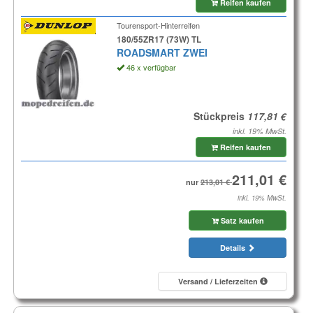
Reifen kaufen
Tourensport-Hinterreifen
180/55ZR17 (73W) TL
ROADSMART ZWEI
46 x verfügbar
Stückpreis
inkl. 19% MwSt.
Reifen kaufen
nur
inkl. 19% MwSt.
Satz kaufen
Details
Versand / Lieferzeiten