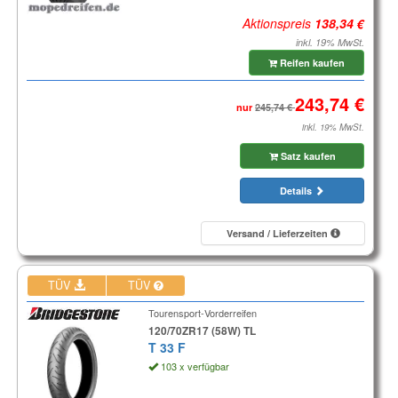
Aktionspreis
inkl. 19% MwSt.
Reifen kaufen
nur
inkl. 19% MwSt.
Satz kaufen
Details
Versand / Lieferzeiten
TÜV
TÜV
Tourensport-Vorderreifen
120/70ZR17 (58W) TL
T 33 F
103 x verfügbar