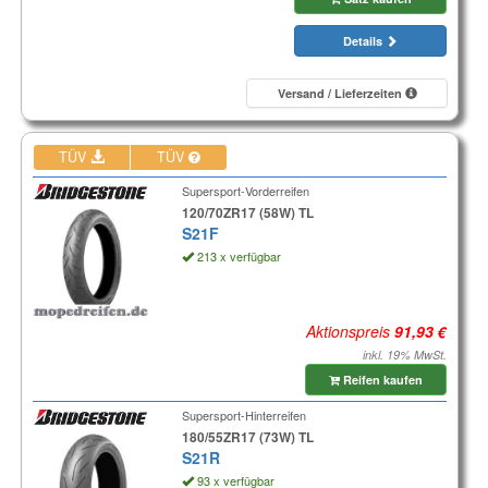
Details
Versand / Lieferzeiten
TÜV
TÜV
Supersport-Vorderreifen
120/70ZR17 (58W) TL
S21F
213 x verfügbar
Aktionspreis
inkl. 19% MwSt.
Reifen kaufen
Supersport-Hinterreifen
180/55ZR17 (73W) TL
S21R
93 x verfügbar