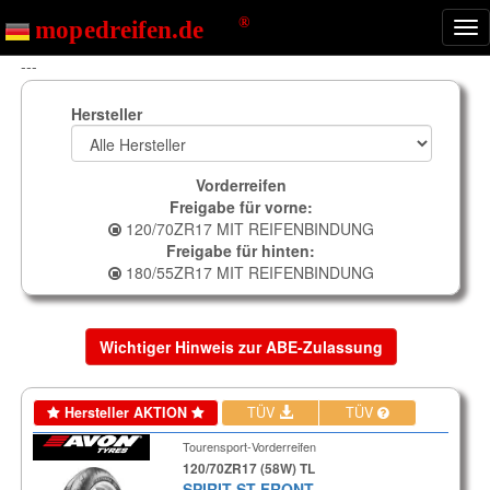
Nav
ein
---
Hersteller
Vorderreifen
Freigabe für vorne:
120/70ZR17 MIT REIFENBINDUNG
Freigabe für hinten:
180/55ZR17 MIT REIFENBINDUNG
Wichtiger Hinweis zur ABE-Zulassung
Hersteller AKTION
TÜV
TÜV
Tourensport-Vorderreifen
120/70ZR17 (58W) TL
SPIRIT ST FRONT