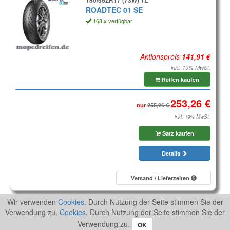
180/55ZR17 (73W) TL
ROADTEC 01 SE
168 x verfügbar
Aktionspreis
inkl. 19% MwSt.
Reifen kaufen
nur
inkl. 19% MwSt.
Satz kaufen
Details
Versand / Lieferzeiten
Wir verwenden
Cookies
. Durch Nutzung der Seite stimmen Sie der
TÜV
TÜV
Verwendung zu.
Cookies
. Durch Nutzung der Seite stimmen Sie der
Verwendung zu.
Tourensport-Vorderreifen
OK