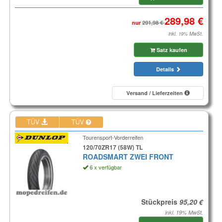
nur
inkl. 19% MwSt.
Satz kaufen
Details
Versand / Lieferzeiten
TÜV
TÜV
Tourensport-Vorderreifen
120/70ZR17 (58W) TL
ROADSMART ZWEI FRONT
6 x verfügbar
Stückpreis
inkl. 19% MwSt.