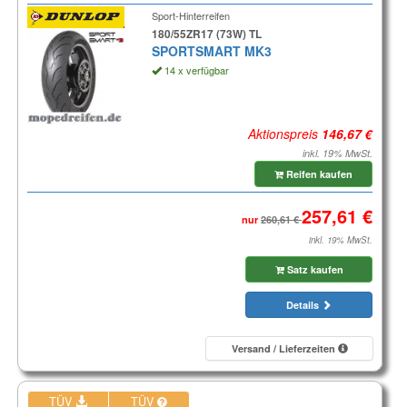
Sport-Hinterreifen
180/55ZR17 (73W) TL
SPORTSMART MK3
14 x verfügbar
Aktionspreis
inkl. 19% MwSt.
Reifen kaufen
nur
inkl. 19% MwSt.
Satz kaufen
Details
Versand / Lieferzeiten
TÜV
TÜV