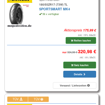
180/55ZR17 (73W) TL
SPORTSMART MK4
56 x verfügbar
Aktionspreis
inkl. 19% MwSt.
Reifen kaufen
nur
inkl. 19% MwSt.
Satz kaufen
Details
Versand / Lieferzeiten
TÜV
TÜV