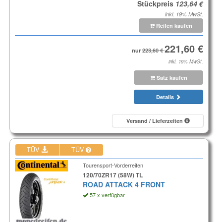
Stückpreis
inkl. 19% MwSt.
Reifen kaufen
nur
inkl. 19% MwSt.
Satz kaufen
Details
Versand / Lieferzeiten
TÜV
TÜV
Tourensport-Vorderreifen
120/70ZR17 (58W) TL
ROAD ATTACK 4 FRONT
57 x verfügbar