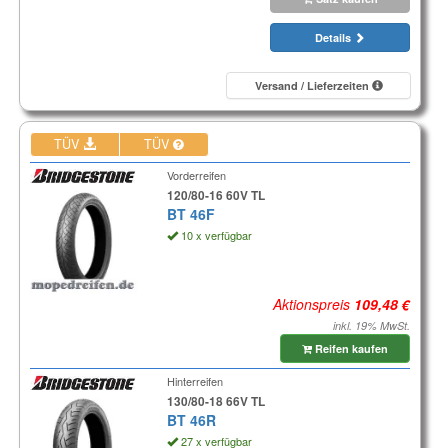
Details
Versand / Lieferzeiten
TÜV
TÜV
Vorderreifen
120/80-16 60V TL
BT 46F
10 x verfügbar
Aktionspreis
inkl. 19% MwSt.
Reifen kaufen
Hinterreifen
130/80-18 66V TL
BT 46R
27 x verfügbar