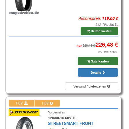
Aktionspreis
inkl. 19% MwSt.
Reifen kaufen
nur
inkl. 19% MwSt.
Satz kaufen
Details
Versand / Lieferzeiten
TÜV
TÜV
Vorderreifen
120/80-16 60V TL
STREETSMART FRONT