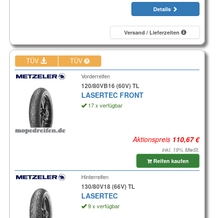
Details
Versand / Lieferzeiten
TÜV
TÜV
Vorderreifen
120/80VB16 (60V) TL
LASERTEC FRONT
17 x verfügbar
Aktionspreis
inkl. 19% MwSt.
Reifen kaufen
Hinterreifen
130/80V18 (66V) TL
LASERTEC
9 x verfügbar