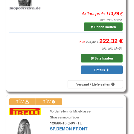
Aktionspreis
inkl. 19% MwSt.
Reifen kaufen
nur
inkl. 19% MwSt.
Satz kaufen
Details
Versand / Lieferzeiten
TÜV
TÜV
Vorderreifen für Mittelklasse-
Strassenmotorräder
120/80-16 (60V) TL
SP.DEMON FRONT