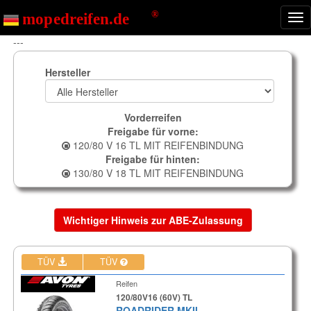
Nav
ein
---
Hersteller
Vorderreifen
Freigabe für vorne:
120/80 V 16 TL MIT REIFENBINDUNG
Freigabe für hinten:
130/80 V 18 TL MIT REIFENBINDUNG
Wichtiger Hinweis zur ABE-Zulassung
TÜV
TÜV
Reifen
120/80V16 (60V) TL
ROADRIDER MKII