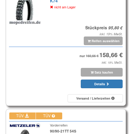
K74
nicht am Lager
Stückpreis
inkl. 19% MwSt.
Reifen auswählen
nur
inkl. 19% MwSt.
Satz kaufen
Details
Versand / Lieferzeiten
TÜV
TÜV
Vorderreifen
90/90-21TT 54S