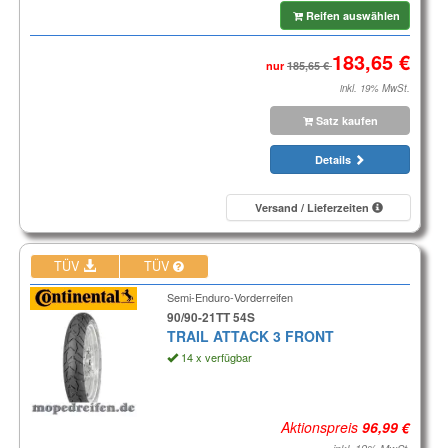
Reifen auswählen
nur
inkl. 19% MwSt.
Satz kaufen
Details
Versand / Lieferzeiten
TÜV
TÜV
Semi-Enduro-Vorderreifen
90/90-21TT 54S
TRAIL ATTACK 3 FRONT
14 x verfügbar
Aktionspreis