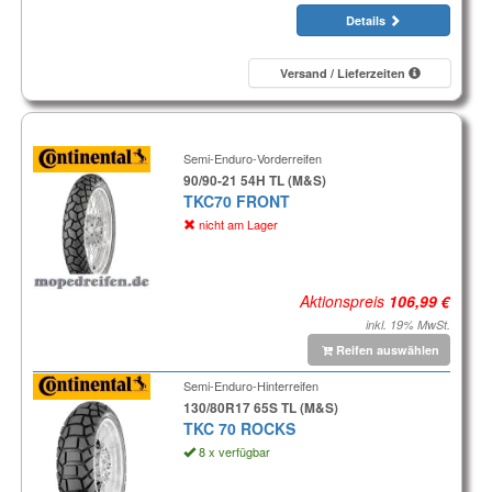
Details
Versand / Lieferzeiten
Semi-Enduro-Vorderreifen
90/90-21 54H TL (M&S)
TKC70 FRONT
nicht am Lager
Aktionspreis
inkl. 19% MwSt.
Reifen auswählen
Semi-Enduro-Hinterreifen
130/80R17 65S TL (M&S)
TKC 70 ROCKS
8 x verfügbar