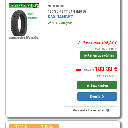
Hinterreifen
120/90-17TT 64R (M&S)
K60 RANGER
12 x verfügbar
Aktionspreis
inkl. 19% MwSt.
Reifen auswählen
nur
inkl. 19% MwSt.
Satz kaufen
Details
Versand / Lieferzeiten
TÜV
TÜV