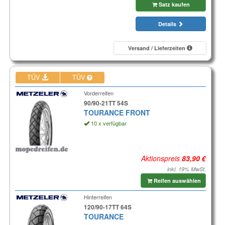
Satz kaufen
Details
Versand / Lieferzeiten
TÜV
TÜV
Vorderreifen
90/90-21TT 54S
TOURANCE FRONT
10 x verfügbar
Aktionspreis
inkl. 19% MwSt.
Reifen auswählen
Hinterreifen
120/90-17TT 64S
TOURANCE