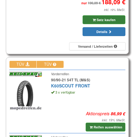
nur
inkl. 19% MwSt.
Satz kaufen
Details
Versand / Lieferzeiten
TÜV
TÜV
Vorderreifen
90/90-21 54T TL (M&S)
K60SCOUT FRONT
3 x verfügbar
Aktionspreis
inkl. 19% MwSt.
Reifen auswählen