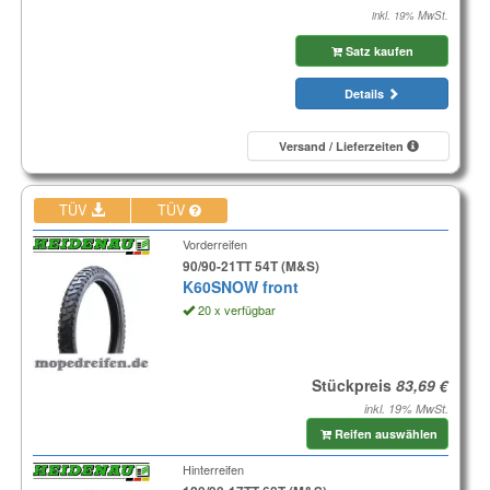
inkl. 19% MwSt.
Satz kaufen
Details
Versand / Lieferzeiten
TÜV
TÜV
Vorderreifen
90/90-21TT 54T (M&S)
K60SNOW front
20 x verfügbar
Stückpreis
inkl. 19% MwSt.
Reifen auswählen
Hinterreifen