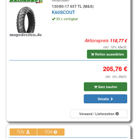
Hinterreifen
130/80-17 65T TL (M&S)
K60SCOUT
33 x verfügbar
Aktionspreis
inkl. 19% MwSt.
Reifen auswählen
inkl. 19% MwSt.
Satz kaufen
Details
Versand / Lieferzeiten
TÜV
TÜV