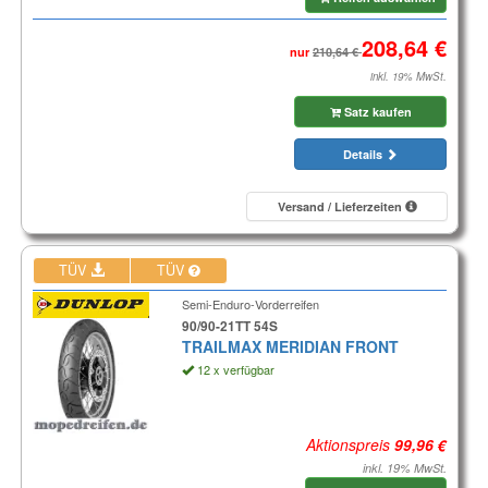
nur
inkl. 19% MwSt.
Satz kaufen
Details
Versand / Lieferzeiten
TÜV
TÜV
Semi-Enduro-Vorderreifen
90/90-21TT 54S
TRAILMAX MERIDIAN FRONT
12 x verfügbar
Aktionspreis
inkl. 19% MwSt.