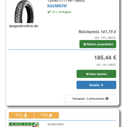
120/90-17TT 68T (M&S)
K60SNOW
13 x verfügbar
Stückpreis
inkl. 19% MwSt.
Reifen auswählen
inkl. 19% MwSt.
Satz kaufen
Details
Versand / Lieferzeiten
TÜV
TÜV
Vorderreifen