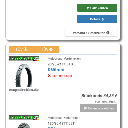
Satz kaufen
Details
Versand / Lieferzeiten
TÜV
TÜV
Motocross-Vorderreifen
90/90-21TT 54S
K69front
nicht am Lager
Stückpreis
inkl. 19% MwSt.
Reifen auswählen
Motocross Hinterreifen
120/90-17TT 68T