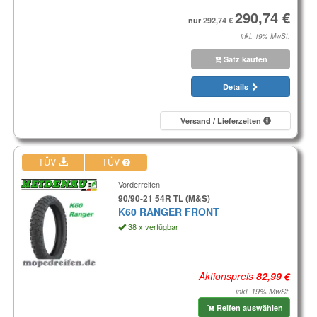
nur
inkl. 19% MwSt.
Satz kaufen
Details
Versand / Lieferzeiten
TÜV
TÜV
Vorderreifen
90/90-21 54R TL (M&S)
K60 RANGER FRONT
38 x verfügbar
Aktionspreis
inkl. 19% MwSt.
Reifen auswählen