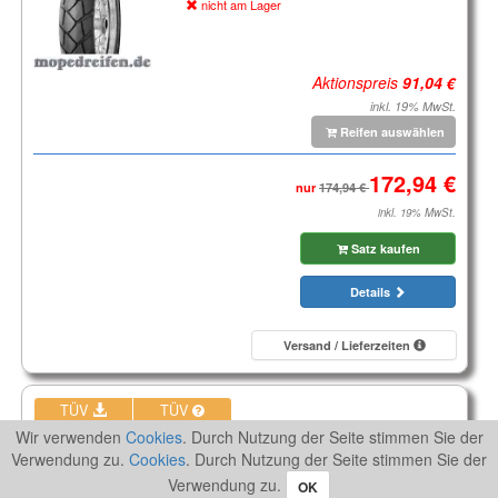
nicht am Lager
Aktionspreis
inkl. 19% MwSt.
Reifen auswählen
nur
inkl. 19% MwSt.
Satz kaufen
Details
Versand / Lieferzeiten
TÜV
TÜV
Wir verwenden
Cookies
. Durch Nutzung der Seite stimmen Sie der
Semi-Enduro Vorderreifen
Verwendung zu.
Cookies
. Durch Nutzung der Seite stimmen Sie der
90/90-21 54T TL
Verwendung zu.
ANAKEE STREET FRONT
OK