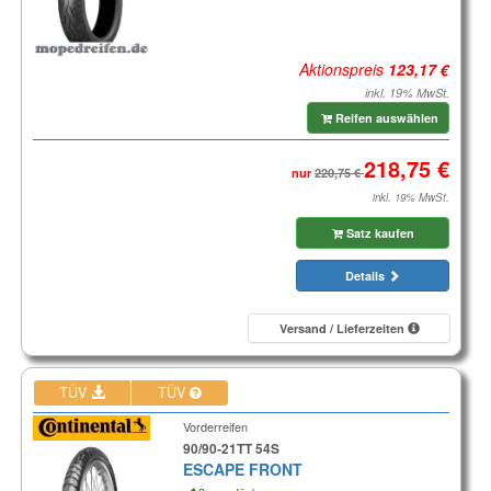
Aktionspreis
inkl. 19% MwSt.
Reifen auswählen
nur
inkl. 19% MwSt.
Satz kaufen
Details
Versand / Lieferzeiten
TÜV
TÜV
Vorderreifen
90/90-21TT 54S
ESCAPE FRONT