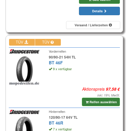
Details
Versand / Lieferzeiten
TÜV
TÜV
Vorderreifen
90/90-21 54H TL
BT 46F
9 x verfügbar
Aktionspreis
inkl. 19% MwSt.
Reifen auswählen
Hinterreifen
120/90-17 64V TL
BT 46R
7 x verfügbar