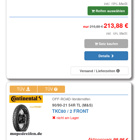
inkl. 19% MwSt.
Reifen auswählen
nur
inkl. 19% MwSt.
Satz kaufen
Details
Versand / Lieferzeiten
TÜV
TÜV
OFF-ROAD-Vorderreifen
90/90-21 54R TL (M&S)
TKC80 / 2 FRONT
nicht am Lager
Aktionspreis