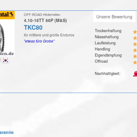
OFF-ROAD-Hinterreifen
Unsere Bewertung
4.10-18TT 66P (M&S)
TKC80
Trockenhaftung
für mittlere und große Enduros
Nässehaftung
"etwas fürs Grobe"
Laufleistung
Handling
Eigendämpfung
t
Offroad
Nachhaltigkeit:
rantie