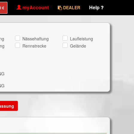
myAccount
Help
DEALER
ng
Nässehaftung
Laufleistung
ng
Rennstrecke
Gelände
NG
NG
lassung