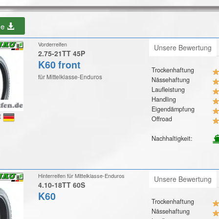
be
Vorderreifen
Unsere Bewertung
2.75-21TT 45P
K60 front
Trockenhaftung
für Mittelklasse-Enduros
Nässehaftung
Laufleistung
Handling
Eigendämpfung
t
Offroad
Nachhaltigkeit:
Hinterreifen für Mittelklasse-Enduros
Unsere Bewertung
4.10-18TT 60S
K60
Trockenhaftung
Nässehaftung