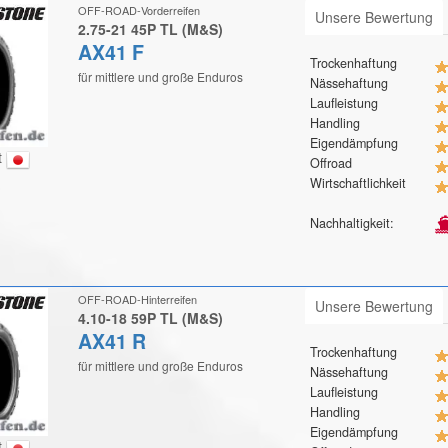
OFF-ROAD-Vorderreifen
Unsere Bewertung
2.75-21 45P TL (M&S)
AX41 F
Trockenhaftung
für mittlere und große Enduros
Nässehaftung
Laufleistung
Handling
Eigendämpfung
t
Offroad
Wirtschaftlichkeit
Nachhaltigkeit:
OFF-ROAD-Hinterreifen
Unsere Bewertung
4.10-18 59P TL (M&S)
AX41 R
Trockenhaftung
für mittlere und große Enduros
Nässehaftung
Laufleistung
Handling
Eigendämpfung
t