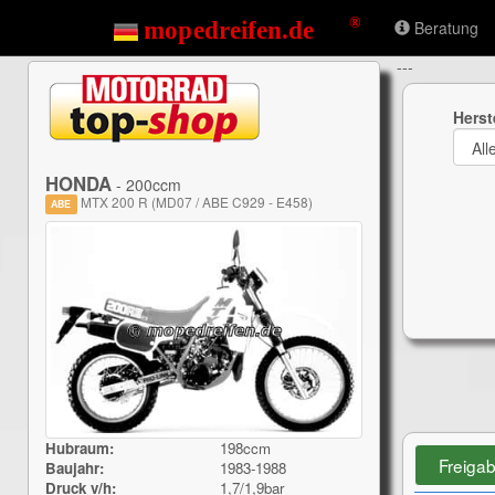
Beratung
---
Herst
HONDA
- 200ccm
MTX 200 R (MD07 / ABE C929 - E458)
ABE
Hubraum:
198ccm
Freiga
Baujahr:
1983-1988
Druck v/h:
1,7/1,9bar