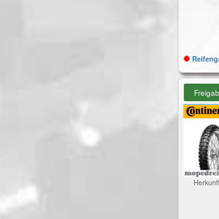
Reifenga
Freiga
Herkunf