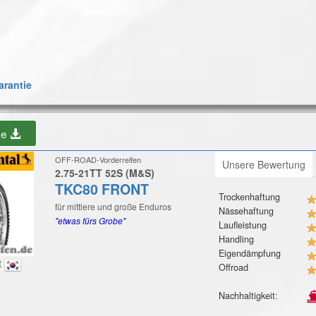
rantie
be
OFF-ROAD-Vorderreifen
Unsere Bewertung
2.75-21TT 52S (M&S)
TKC80 FRONT
Trockenhaftung
für mittlere und große Enduros
Nässehaftung
"etwas fürs Grobe"
Laufleistung
Handling
Eigendämpfung
t
Offroad
Nachhaltigkeit: