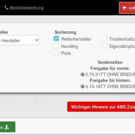
Bestellabwicklung
:
eller
Sortierung
Reifenhersteller
Trockenhaftu
Handling
Eigendämpfu
Preis
Vorderreifen
Freigabe für vorne:
2.75-21TT OHNE BINDU
Freigabe für hinten:
4.10-18TT OHNE BINDU
Wichtiger Hinweis zur ABE-Zu
be