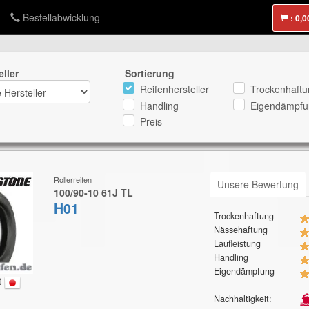
Bestellabwicklung
:
eller
Sortierung
Reifenhersteller
Trockenhaftu
Handling
Eigendämpfu
Preis
Rollerreifen
Unsere Bewertung
100/90-10 61J TL
H01
Trockenhaftung
Nässehaftung
Laufleistung
Handling
Eigendämpfung
t
Nachhaltigkeit: