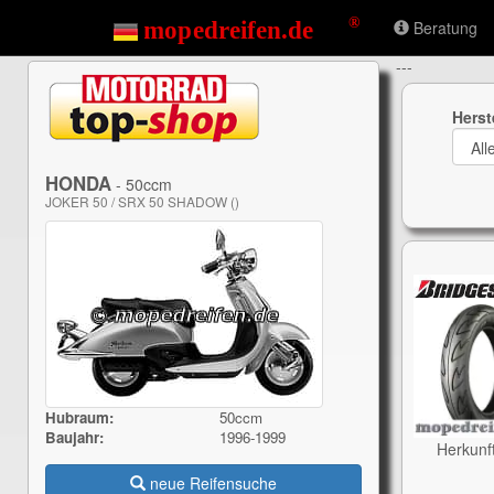
Beratung
---
Herst
HONDA
- 50ccm
JOKER 50 / SRX 50 SHADOW ()
Hubraum:
50ccm
Baujahr:
1996-1999
Herkunf
neue Reifensuche