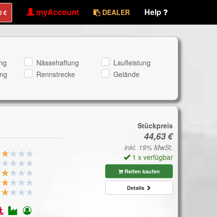
myAccount
Help
DEALER
ng
Nässehaftung
Laufleistung
ng
Rennstrecke
Gelände
Stückpreis
inkl. 19% MwSt.
1 x verfügbar
Reifen kaufen
Details