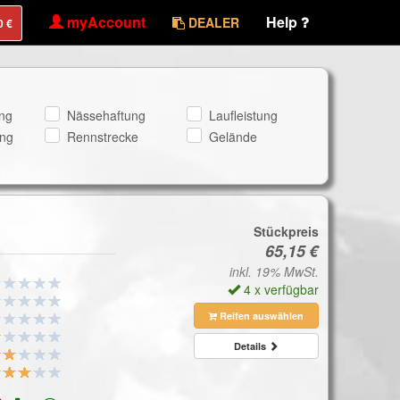
myAccount
Help
DEALER
ng
Nässehaftung
Laufleistung
ng
Rennstrecke
Gelände
Stückpreis
inkl. 19% MwSt.
4 x verfügbar
Reifen auswählen
Details