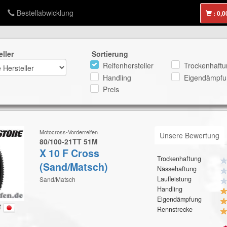
Bestellabwicklung
:
eller
Sortierung
Reifenhersteller
Trockenhaftu
Handling
Eigendämpfu
Preis
Motocross-Vorderreifen
Unsere Bewertung
80/100-21TT 51M
X 10 F Cross
Trockenhaftung
(Sand/Matsch)
Nässehaftung
Laufleistung
Sand/Matsch
Handling
Eigendämpfung
t
Rennstrecke