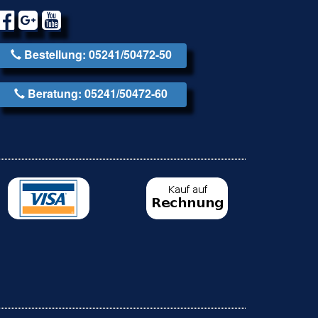
Bestellung: 05241/50472-50
Beratung: 05241/50472-60