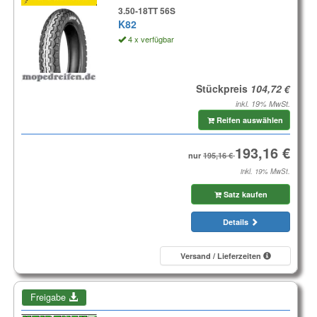
3.50-18TT 56S
K82
4 x verfügbar
Stückpreis
inkl. 19% MwSt.
Reifen auswählen
nur
inkl. 19% MwSt.
Satz kaufen
Details
Versand / Lieferzeiten
Freigabe