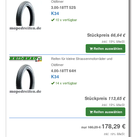
Oldtimer
3.00-18TT 52S
K34
10 x verfügbar
Stückpreis
inkl. 19% MwSt.
Reifen auswählen
Reifen für kleine Strassenmotorräder und
Oldtimer
4.00-18TT 64H
K34
14 x verfügbar
Stückpreis
inkl. 19% MwSt.
Reifen auswählen
nur
inkl. 19% MwSt.