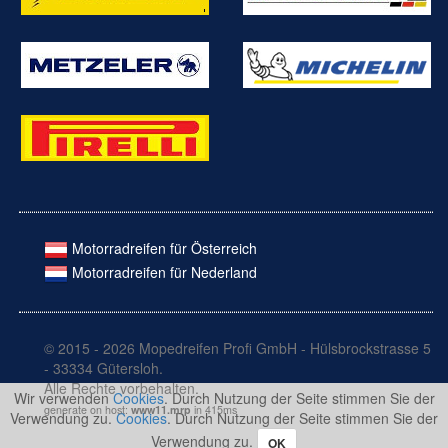
Motorradreifen für Österreich
Motorradreifen für Nederland
© 2015 - 2026 Mopedreifen Profi GmbH - Hülsbrockstrasse 5
- 33334 Gütersloh.
Alle Rechte vorbehalten.
Wir verwenden
Cookies
. Durch Nutzung der Seite stimmen Sie der
generate on host:
www11.mrp
in 415ms
Verwendung zu.
Cookies
. Durch Nutzung der Seite stimmen Sie der
Verwendung zu.
OK