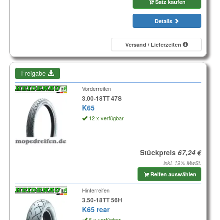
Satz kaufen
Details
Versand / Lieferzeiten
Freigabe
Vorderreifen
3.00-18TT 47S
K65
12 x verfügbar
Stückpreis
inkl. 19% MwSt.
Reifen auswählen
Hinterreifen
3.50-18TT 56H
K65 rear
6 x verfügbar