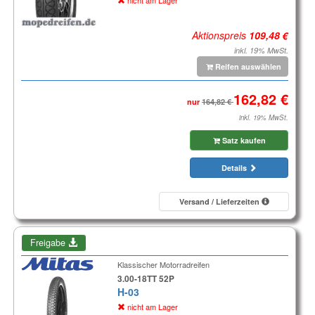
nicht am Lager
Aktionspreis
inkl. 19% MwSt.
Reifen auswählen
nur
inkl. 19% MwSt.
Satz kaufen
Details
Versand / Lieferzeiten
Freigabe
Klassischer Motorradreifen
3.00-18TT 52P
H-03
nicht am Lager