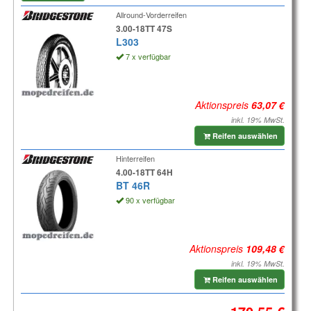
Allround-Vorderreifen
3.00-18TT 47S
L303
7 x verfügbar
Aktionspreis
inkl. 19% MwSt.
Reifen auswählen
Hinterreifen
4.00-18TT 64H
BT 46R
90 x verfügbar
Aktionspreis
inkl. 19% MwSt.
Reifen auswählen