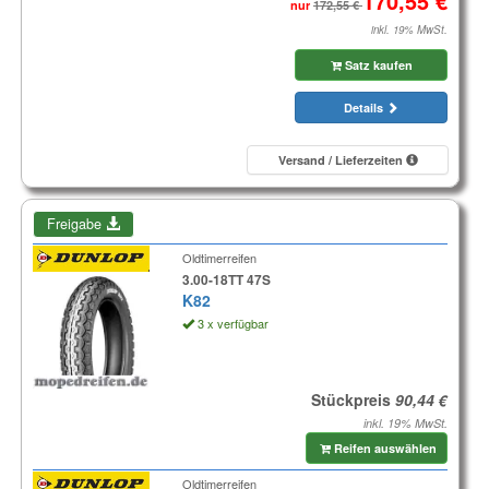
nur
inkl. 19% MwSt.
Satz kaufen
Details
Versand / Lieferzeiten
Freigabe
Oldtimerreifen
3.00-18TT 47S
K82
3 x verfügbar
Stückpreis
inkl. 19% MwSt.
Reifen auswählen
Oldtimerreifen