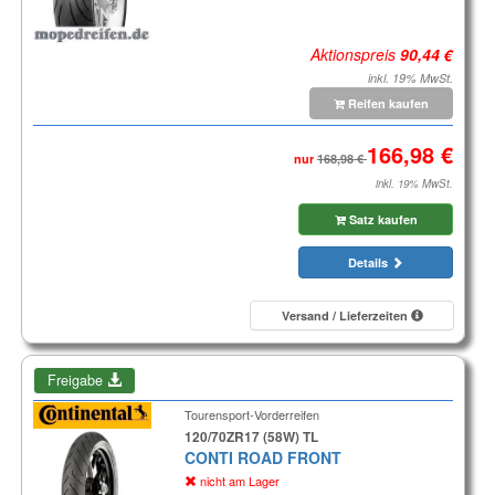
Aktionspreis
inkl. 19% MwSt.
Reifen kaufen
nur
inkl. 19% MwSt.
Satz kaufen
Details
Versand / Lieferzeiten
Freigabe
Tourensport-Vorderreifen
120/70ZR17 (58W) TL
CONTI ROAD FRONT
nicht am Lager