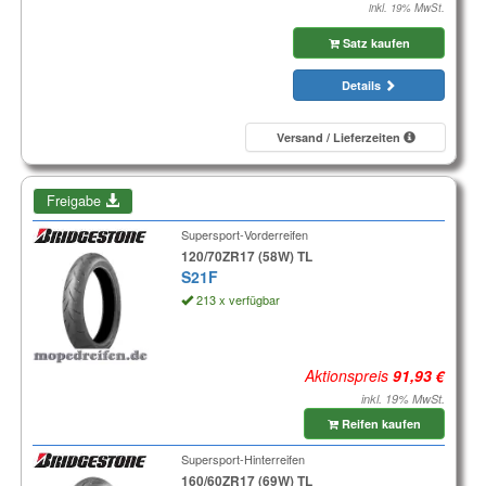
inkl. 19% MwSt.
Satz kaufen
Details
Versand / Lieferzeiten
Freigabe
Supersport-Vorderreifen
120/70ZR17 (58W) TL
S21F
213 x verfügbar
Aktionspreis
inkl. 19% MwSt.
Reifen kaufen
Supersport-Hinterreifen
160/60ZR17 (69W) TL