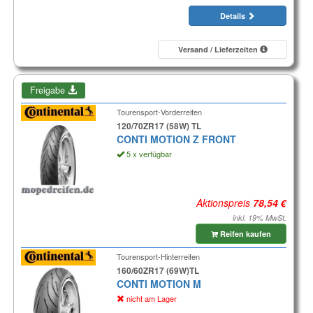
Details
Versand / Lieferzeiten
Freigabe
Tourensport-Vorderreifen
120/70ZR17 (58W) TL
CONTI MOTION Z FRONT
5 x verfügbar
Aktionspreis
inkl. 19% MwSt.
Reifen kaufen
Tourensport-Hinterreifen
160/60ZR17 (69W)TL
CONTI MOTION M
nicht am Lager