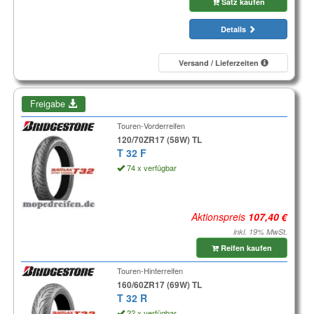
Satz kaufen
Details
Versand / Lieferzeiten
Freigabe
Touren-Vorderreifen
120/70ZR17 (58W) TL
T 32 F
74 x verfügbar
Aktionspreis
inkl. 19% MwSt.
Reifen kaufen
Touren-Hinterreifen
160/60ZR17 (69W) TL
T 32 R
22 x verfügbar