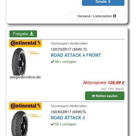
Details
Versand / Lieferzeiten
Freigabe
Tourensport-Vorderreifen
120/70ZR17 (58W) TL
ROAD ATTACK 4 FRONT
58 x verfügbar
Aktionspreis
inkl. 19% MwSt.
Reifen kaufen
Tourensport-Hinterreifen
160/60ZR17 (69W)TL
ROAD ATTACK 4
53 x verfügbar