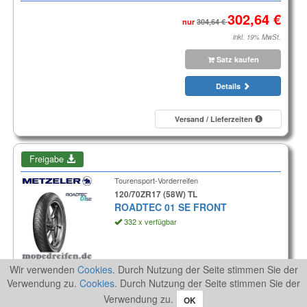
nur
inkl. 19% MwSt.
Satz kaufen
Details
Versand / Lieferzeiten
Freigabe
Tourensport-Vorderreifen
120/70ZR17 (58W) TL
ROADTEC 01 SE FRONT
332 x verfügbar
Aktionspreis
Wir verwenden
Cookies
. Durch Nutzung der Seite stimmen Sie der
Verwendung zu.
Cookies
. Durch Nutzung der Seite stimmen Sie der
inkl. 19% MwSt.
Verwendung zu.
OK
Reifen kaufen