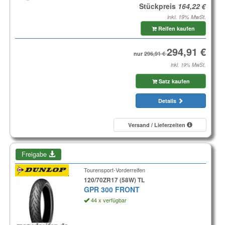
Stückpreis
inkl. 19% MwSt.
Reifen kaufen
nur
inkl. 19% MwSt.
Satz kaufen
Details
Versand / Lieferzeiten
Freigabe
Tourensport-Vorderreifen
120/70ZR17 (58W) TL
GPR 300 FRONT
44 x verfügbar