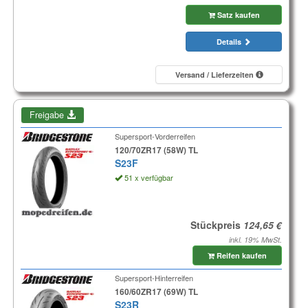
Satz kaufen
Details
Versand / Lieferzeiten
Freigabe
Supersport-Vorderreifen
120/70ZR17 (58W) TL
S23F
51 x verfügbar
Stückpreis
inkl. 19% MwSt.
Reifen kaufen
Supersport-Hinterreifen
160/60ZR17 (69W) TL
S23R