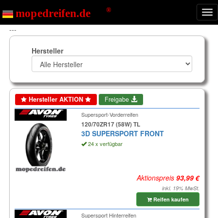
Nav
ein
---
Hersteller
Hersteller AKTION
Freigabe
Supersport-Vorderreifen
120/70ZR17 (58W) TL
3D SUPERSPORT FRONT
24 x verfügbar
Aktionspreis
inkl. 19% MwSt.
Reifen kaufen
Supersport Hinterreifen