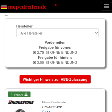
Nav
ein
---
Hersteller
Vorderreifen
Freigabe für vorne:
2.75-18 OHNE BINDUNG
Freigabe für hinten:
3.00-18 OHNE BINDUNG
Wichtiger Hinweis zur ABE-Zulassung
Freigabe
Allround-Vorderreifen
2.75-18TT 42P
G511