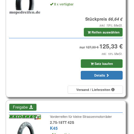
8 x verfügbar
Stückpreis
inkl. 19% MwSt.
Reifen auswählen
nur
inkl. 19% MwSt.
Satz kaufen
Details
Versand / Lieferzeiten
Freigabe
Vorderreifen für kleine Strassenmotorräder
2.75-18TT 42S
K45