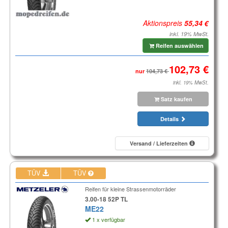
Aktionspreis
inkl. 19% MwSt.
Reifen auswählen
nur
inkl. 19% MwSt.
Satz kaufen
Details
Versand / Lieferzeiten
TÜV
TÜV
Reifen für kleine Strassenmotorräder
3.00-18 52P TL
ME22
1 x verfügbar