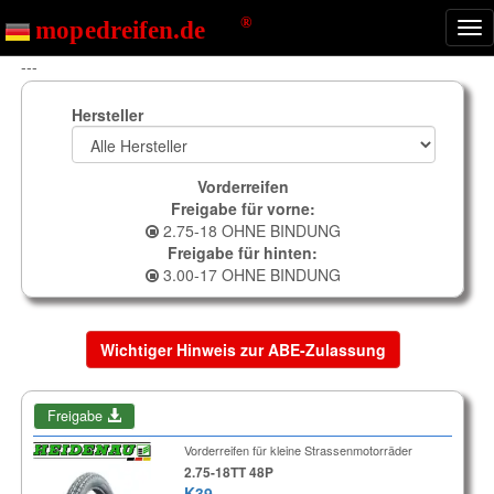
Nav
ein
---
Hersteller
Vorderreifen
Freigabe für vorne:
2.75-18 OHNE BINDUNG
Freigabe für hinten:
3.00-17 OHNE BINDUNG
Wichtiger Hinweis zur ABE-Zulassung
Freigabe
Vorderreifen für kleine Strassenmotorräder
2.75-18TT 48P
K39