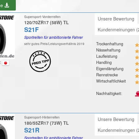
be
Supersport-Vorderreifen
Unsere Bewertung
120/70ZR17 (58W) TL
S21F
Kundenmeinungen (
Sportreifen für ambitionierte Fahrer
Trockenhaftung
sehr gutes Preis/Leistungsverhältnis 2019
Nässehaftung
Laufleistung
t
Handling
Eigendämpfung
Rennstrecke
Wirtschaftlichkeit
Nachhaltigkeit:
Supersport-Hinterreifen
Unsere Bewertung
180/55ZR17 (73W) TL
S21R
Kundenmeinungen (
Sportreifen für ambitionierte Fahrer