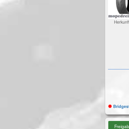
Herkunf
Bridgest
Freiga