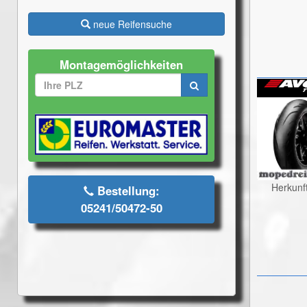
neue Reifensuche
Montagemöglichkeiten
Herkunf
Bestellung:
05241/50472-50