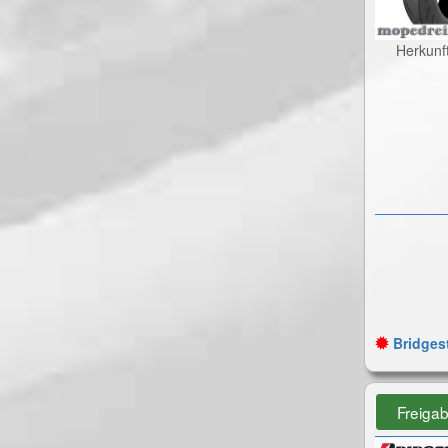
Herkunf
Bridgest
Freiga