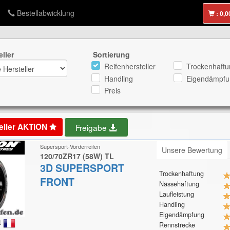
Bestellabwicklung
:
eller
Sortierung
Reifenhersteller
Trockenhaftu
Handling
Eigendämpfu
Preis
eller AKTION
Freigabe
Supersport-Vorderreifen
Unsere Bewertung
120/70ZR17 (58W) TL
3D SUPERSPORT
Trockenhaftung
FRONT
Nässehaftung
Laufleistung
Handling
Eigendämpfung
t
Rennstrecke