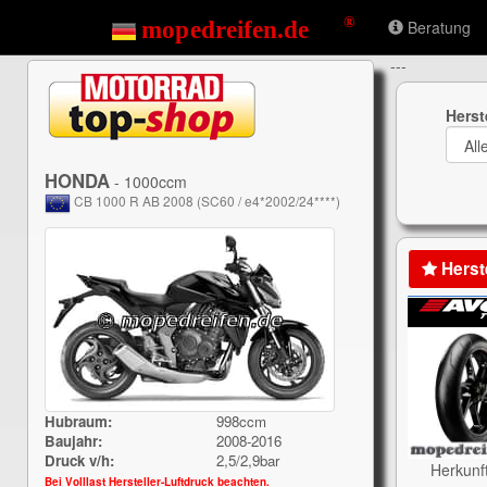
Beratung
---
Herst
HONDA
- 1000ccm
CB 1000 R AB 2008 (SC60 / e4*2002/24****)
Herst
Hubraum:
998ccm
Baujahr:
2008-2016
Druck v/h:
2,5/2,9bar
Herkunf
Bei Volllast Hersteller-Luftdruck beachten.