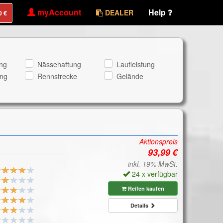
myAccount
Help
DEALER
ng
Nässehaftung
Laufleistung
ng
Rennstrecke
Gelände
Aktionspreis
inkl. 19% MwSt.
24 x verfügbar
Reifen kaufen
Details