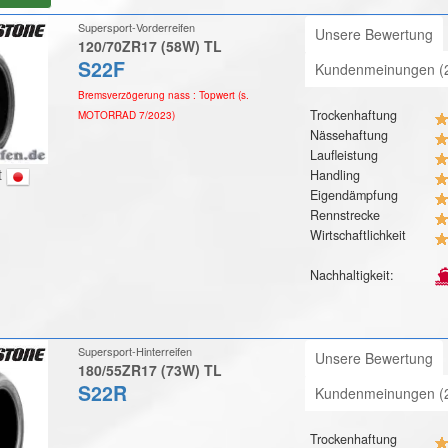
Supersport-Vorderreifen
Unsere Bewertung
120/70ZR17 (58W) TL
S22F
Kundenmeinungen (
Bremsverzögerung nass : Topwert (s.
Trockenhaftung
MOTORRAD 7/2023)
Nässehaftung
Laufleistung
t
Handling
Eigendämpfung
Rennstrecke
Wirtschaftlichkeit
Nachhaltigkeit:
Supersport-Hinterreifen
Unsere Bewertung
180/55ZR17 (73W) TL
S22R
Kundenmeinungen (
Trockenhaftung