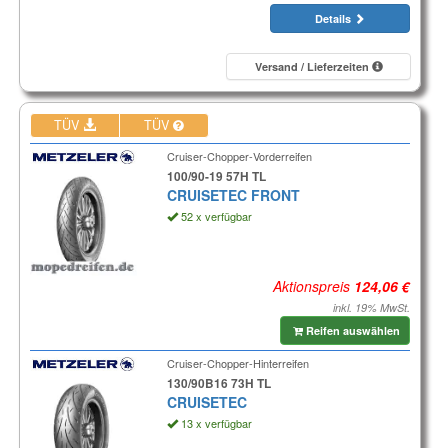
Details
Versand / Lieferzeiten
TÜV
TÜV
Cruiser-Chopper-Vorderreifen
100/90-19 57H TL
CRUISETEC FRONT
52 x verfügbar
Aktionspreis
inkl. 19% MwSt.
Reifen auswählen
Cruiser-Chopper-Hinterreifen
130/90B16 73H TL
CRUISETEC
13 x verfügbar