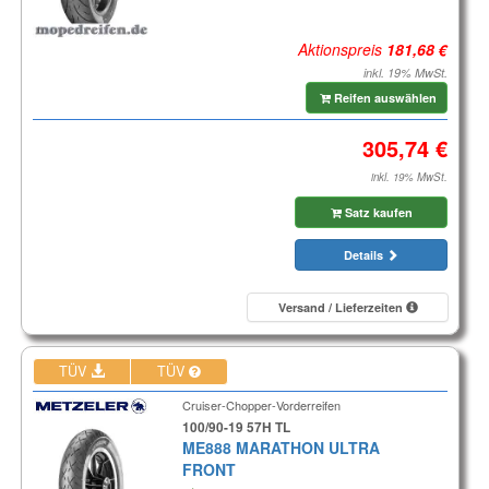
Aktionspreis
inkl. 19% MwSt.
Reifen auswählen
inkl. 19% MwSt.
Satz kaufen
Details
Versand / Lieferzeiten
TÜV
TÜV
Cruiser-Chopper-Vorderreifen
100/90-19 57H TL
ME888 MARATHON ULTRA
FRONT