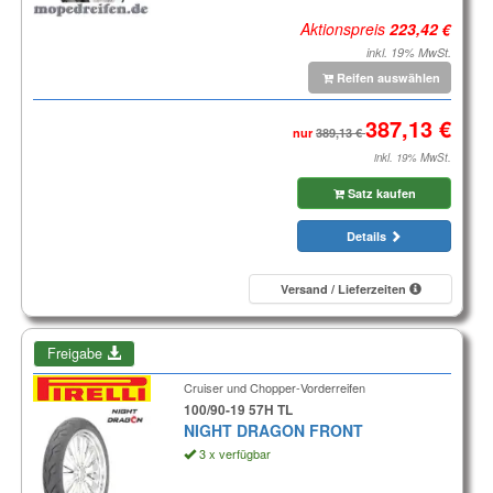
Aktionspreis
inkl. 19% MwSt.
Reifen auswählen
nur
inkl. 19% MwSt.
Satz kaufen
Details
Versand / Lieferzeiten
Freigabe
Cruiser und Chopper-Vorderreifen
100/90-19 57H TL
NIGHT DRAGON FRONT
3 x verfügbar