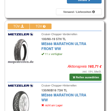
Versand / Lieferzeiten
TÜV
TÜV
Cruiser-Chopper-Vorderreifen
100/90-19 57H TL
ME888 MARATHON ULTRA
FRONT WW
11 x verfügbar
Aktionspreis
inkl. 19% MwSt.
Reifen auswählen
Cruiser-Chopper-Hinterreifen
130/90B16 73H TL
ME888 MARATHON ULTRA
WW
nicht am Lager