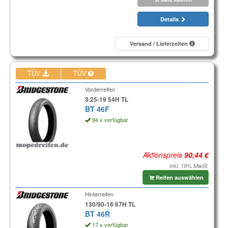
Details
Versand / Lieferzeiten
TÜV
TÜV
Vorderreifen
3.25-19 54H TL
BT 46F
94 x verfügbar
Aktionspreis
inkl. 19% MwSt.
Reifen auswählen
Hinterreifen
130/90-16 67H TL
BT 46R
17 x verfügbar