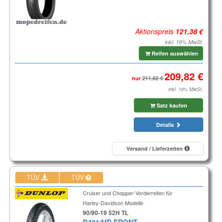
Aktionspreis
inkl. 19% MwSt.
Reifen auswählen
nur
inkl. 19% MwSt.
Satz kaufen
Details
Versand / Lieferzeiten
TÜV
TÜV
Cruiser und Chopper-Vorderreifen für
Harley-Davidson Modelle
90/90-19 52H TL