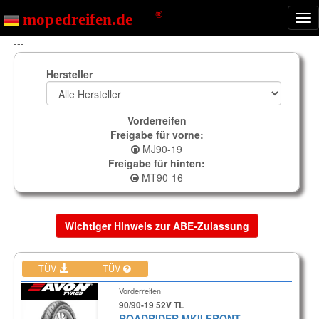
Nav
ein
---
Hersteller
Vorderreifen
Freigabe für vorne:
MJ90-19
Freigabe für hinten:
MT90-16
Wichtiger Hinweis zur ABE-Zulassung
TÜV
TÜV
Vorderreifen
90/90-19 52V TL
ROADRIDER MKII FRONT