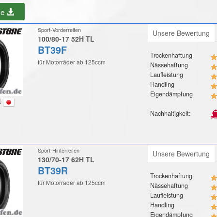
be
Sport-Vorderreifen
Unsere Bewertung
100/80-17 52H TL
BT39F
Trockenhaftung
für Motorräder ab 125ccm
Nässehaftung
Laufleistung
Handling
Eigendämpfung
t
Nachhaltigkeit:
Sport-Hinterreifen
Unsere Bewertung
130/70-17 62H TL
BT39R
Trockenhaftung
für Motorräder ab 125ccm
Nässehaftung
Laufleistung
Handling
Eigendämpfung