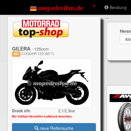
Beratung
---
Herst
GILERA
- 125ccm
COGUAR 125 (M17)
ABE
Druck v/h:
2,1/2,3bar
Bei Volllast Hersteller-Luftdruck beachten.
neue Reifensuche