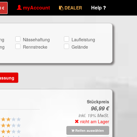
myAccount
Help
DEALER
ng
Nässehaftung
Laufleistung
ng
Rennstrecke
Gelände
lassung
Stückpreis
inkl. 19% MwSt.
nicht am Lager
Reifen auswählen