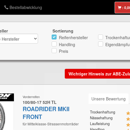
Bestellabwicklung
:
eller
Sortierung
Reifenhersteller
Trockenhaftu
Handling
Eigendämpfu
Preis
Wichtiger Hinweis zur ABE-Zu
Vorderreifen
Unsere Bewertung
100/80-17 52H TL
ROADRIDER MKII
Trockenhaftung
FRONT
Nässehaftung
Laufleistung
für Mittelklasse-Strassenmotorräder
Handling