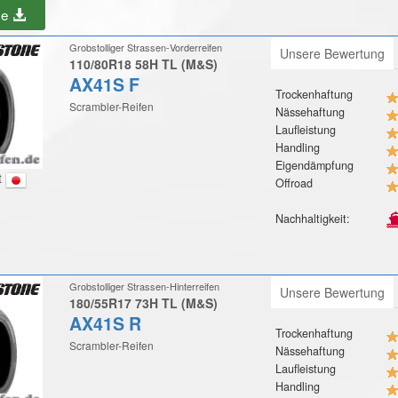
be
Grobstolliger Strassen-Vorderreifen
Unsere Bewertung
110/80R18 58H TL (M&S)
AX41S F
Trockenhaftung
Scrambler-Reifen
Nässehaftung
Laufleistung
Handling
Eigendämpfung
t
Offroad
Nachhaltigkeit:
Grobstolliger Strassen-Hinterreifen
Unsere Bewertung
180/55R17 73H TL (M&S)
AX41S R
Trockenhaftung
Scrambler-Reifen
Nässehaftung
Laufleistung
Handling