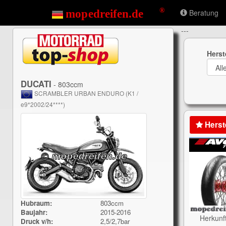
Beratung
---
Herst
DUCATI
- 803ccm
SCRAMBLER URBAN ENDURO (K1 /
e9*2002/24****)
Herst
Hubraum:
803ccm
Baujahr:
2015-2016
Herkunf
Druck v/h:
2,5/2,7bar