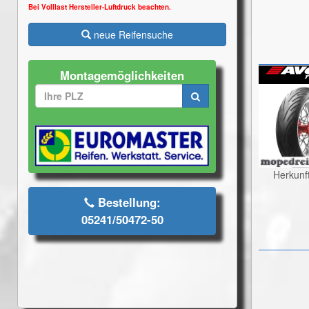
Bei Volllast Hersteller-Luftdruck beachten.
neue Reifensuche
Montagemöglichkeiten
Herkunf
Bestellung:
05241/50472-50