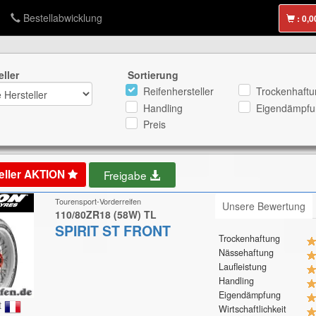
Bestellabwicklung
:
eller
Sortierung
Reifenhersteller
Trockenhaftu
Handling
Eigendämpfu
Preis
eller AKTION
Freigabe
Tourensport-Vorderreifen
Unsere Bewertung
110/80ZR18 (58W) TL
SPIRIT ST FRONT
Trockenhaftung
Nässehaftung
Laufleistung
Handling
Eigendämpfung
t
Wirtschaftlichkeit