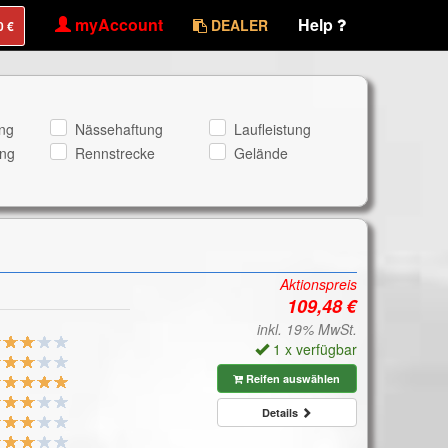
myAccount
Help
DEALER
ng
Nässehaftung
Laufleistung
ng
Rennstrecke
Gelände
Aktionspreis
inkl. 19% MwSt.
1 x verfügbar
Reifen auswählen
Details