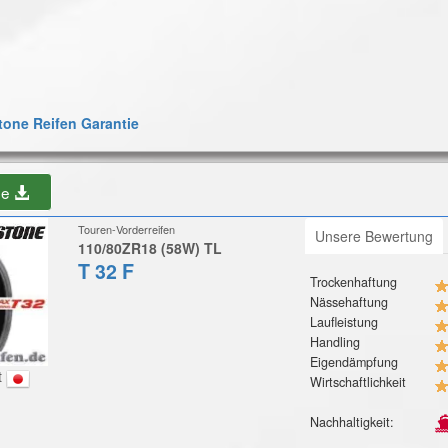
one Reifen Garantie
be
Touren-Vorderreifen
Unsere Bewertung
110/80ZR18 (58W) TL
T 32 F
Trockenhaftung
Nässehaftung
Laufleistung
Handling
Eigendämpfung
t
Wirtschaftlichkeit
Nachhaltigkeit: