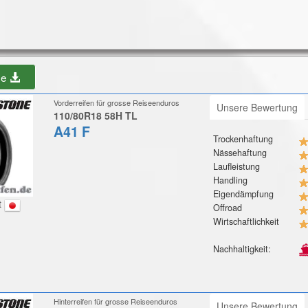
be
Vorderreifen für grosse Reiseenduros
Unsere Bewertung
110/80R18 58H TL
A41 F
Trockenhaftung
Nässehaftung
Laufleistung
Handling
Eigendämpfung
t
Offroad
Wirtschaftlichkeit
Nachhaltigkeit:
Hinterreifen für grosse Reiseenduros
Unsere Bewertung