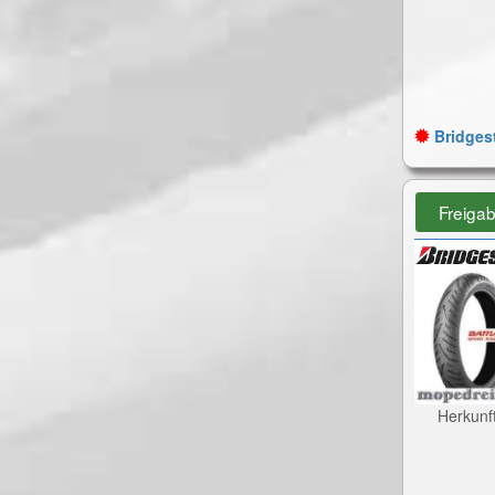
Bridgest
Freiga
Herkunf