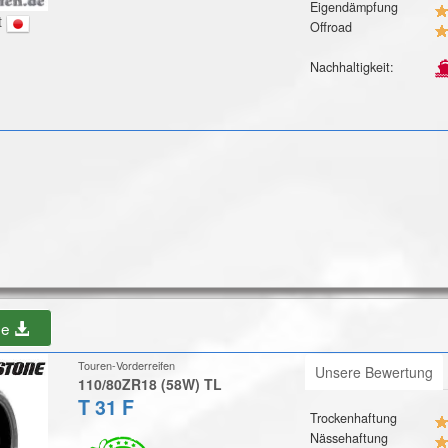
Eigendämpfung
t
Offroad
Nachhaltigkeit:
be
Touren-Vorderreifen
Unsere Bewertung
110/80ZR18 (58W) TL
T 31 F
Trockenhaftung
Nässehaftung