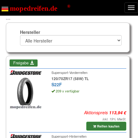
Nav
ein
---
Hersteller
Freigabe
Supersport-Vorderreifen
120/70ZR17 (58W) TL
S22F
209 x verfügbar
Aktionspreis
inkl. 19% MwSt.
Reifen kaufen
Supersport-Hinterreifen