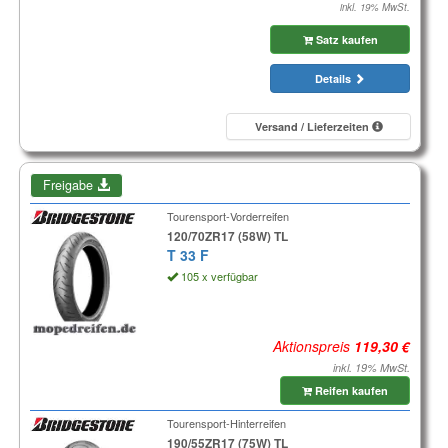
inkl. 19% MwSt.
Satz kaufen
Details
Versand / Lieferzeiten
Freigabe
Tourensport-Vorderreifen
120/70ZR17 (58W) TL
T 33 F
105 x verfügbar
Aktionspreis
inkl. 19% MwSt.
Reifen kaufen
Tourensport-Hinterreifen
190/55ZR17 (75W) TL