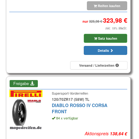
Reifen kaufen
nur
inkl. 19% MwSt.
Satz kaufen
Details
Versand / Lieferzeiten
Freigabe
Supersport-Vorderreifen
120/70ZR17 (58W) TL
DIABLO ROSSO IV CORSA
FRONT
84 x verfügbar
Aktionspreis