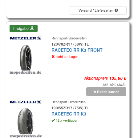
Versand / Lieferzeiten
Freigabe
Rennsport-Vorderreifen
120/70ZR17 (58W) TL
RACETEC RR K3 FRONT
nicht am Lager
Aktionspreis
inkl. 19% MwSt.
Reifen kaufen
Rennsport-Hinterreifen
190/55ZR17 (75W) TL
RACETEC RR K3
12 x verfügbar