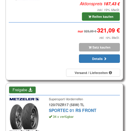
Aktionspreis
inkl. 19% MwSt.
Reifen kaufen
nur
inkl. 19% MwSt.
Satz kaufen
Details
Versand / Lieferzeiten
Freigabe
Supersport-Vorderreifen
120/70ZR17 (58W) TL
SPORTEC 01 RS FRONT
34 x verfügbar