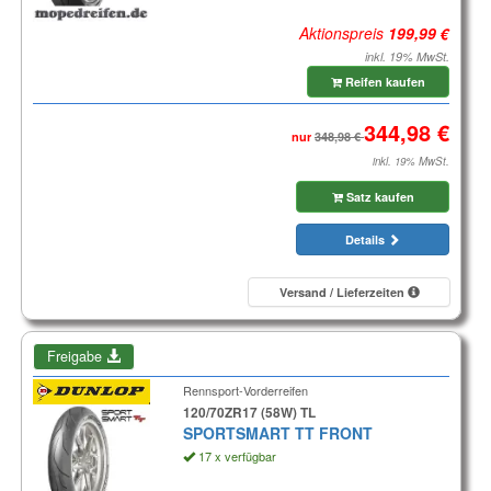
Aktionspreis
inkl. 19% MwSt.
Reifen kaufen
nur
inkl. 19% MwSt.
Satz kaufen
Details
Versand / Lieferzeiten
Freigabe
Rennsport-Vorderreifen
120/70ZR17 (58W) TL
SPORTSMART TT FRONT
17 x verfügbar