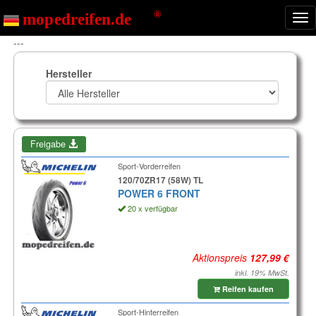
Nav
ein
---
Hersteller
Freigabe
Sport-Vorderreifen
120/70ZR17 (58W) TL
POWER 6 FRONT
20 x verfügbar
Aktionspreis
inkl. 19% MwSt.
Reifen kaufen
Sport-Hinterreifen