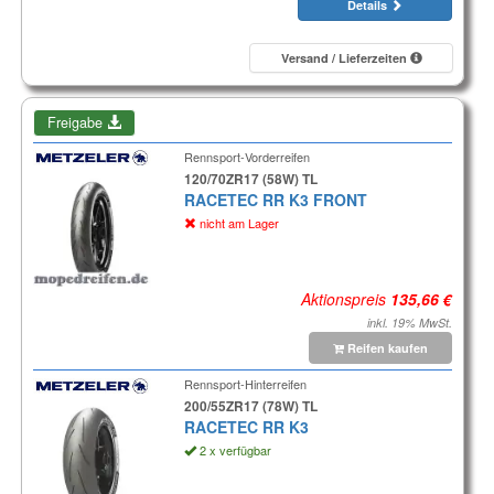
Details
Versand / Lieferzeiten
Freigabe
Rennsport-Vorderreifen
120/70ZR17 (58W) TL
RACETEC RR K3 FRONT
nicht am Lager
Aktionspreis
inkl. 19% MwSt.
Reifen kaufen
Rennsport-Hinterreifen
200/55ZR17 (78W) TL
RACETEC RR K3
2 x verfügbar