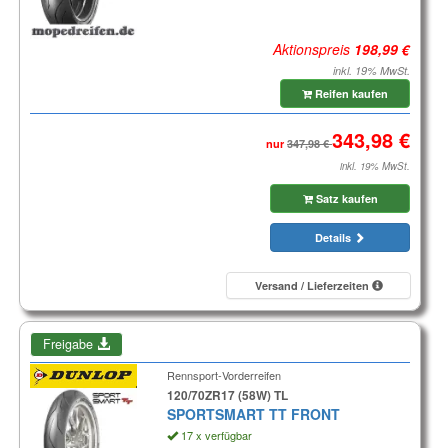
Aktionspreis
inkl. 19% MwSt.
Reifen kaufen
nur
inkl. 19% MwSt.
Satz kaufen
Details
Versand / Lieferzeiten
Freigabe
Rennsport-Vorderreifen
120/70ZR17 (58W) TL
SPORTSMART TT FRONT
17 x verfügbar