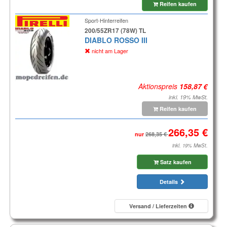
Reifen kaufen
Sport-Hinterreifen
200/55ZR17 (78W) TL
DIABLO ROSSO III
nicht am Lager
Aktionspreis
inkl. 19% MwSt.
Reifen kaufen
nur
inkl. 19% MwSt.
Satz kaufen
Details
Versand / Lieferzeiten