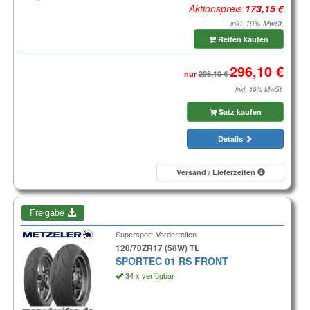
Aktionspreis
inkl. 19% MwSt.
Reifen kaufen
nur
inkl. 19% MwSt.
Satz kaufen
Details
Versand / Lieferzeiten
Freigabe
Supersport-Vorderreifen
120/70ZR17 (58W) TL
SPORTEC 01 RS FRONT
34 x verfügbar