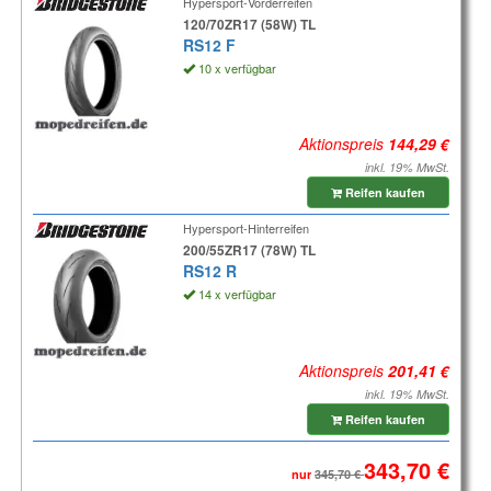
Hypersport-Vorderreifen
120/70ZR17 (58W) TL
RS12 F
10 x verfügbar
Aktionspreis
inkl. 19% MwSt.
Reifen kaufen
Hypersport-Hinterreifen
200/55ZR17 (78W) TL
RS12 R
14 x verfügbar
Aktionspreis
inkl. 19% MwSt.
Reifen kaufen
nur