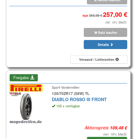
nur
inkl. 19% MwSt.
Satz kaufen
Details
Versand / Lieferzeiten
Freigabe
Sport-Vorderreifen
120/70ZR17 (58W) TL
DIABLO ROSSO III FRONT
105 x verfügbar
Aktionspreis
inkl. 19% MwSt.