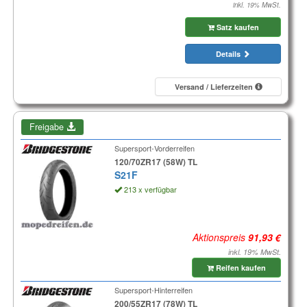
inkl. 19% MwSt.
Satz kaufen
Details
Versand / Lieferzeiten
Freigabe
Supersport-Vorderreifen
120/70ZR17 (58W) TL
S21F
213 x verfügbar
Aktionspreis
inkl. 19% MwSt.
Reifen kaufen
Supersport-Hinterreifen
200/55ZR17 (78W) TL