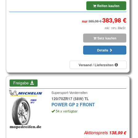
Reifen kaufen
nur
inkl. 19% MwSt.
Satz kaufen
Details
Versand / Lieferzeiten
Freigabe
Supersport-Vorderreifen
120/70ZR17 (58W) TL
POWER GP 2 FRONT
54 x verfügbar
Aktionspreis