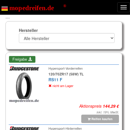
Nav
ein
---
Hersteller
Freigabe
Hypersport-Vorderreifen
120/70ZR17 (58W) TL
RS11 F
nicht am Lager
Aktionspreis
inkl. 19% MwSt.
Reifen kaufen
Hypersport-Hinterreifen