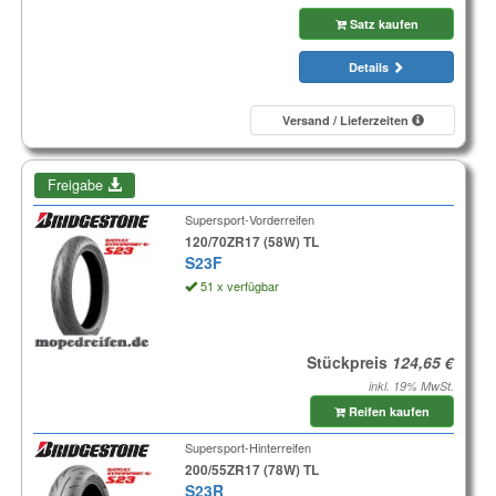
Satz kaufen
Details
Versand / Lieferzeiten
Freigabe
Supersport-Vorderreifen
120/70ZR17 (58W) TL
S23F
51 x verfügbar
Stückpreis
inkl. 19% MwSt.
Reifen kaufen
Supersport-Hinterreifen
200/55ZR17 (78W) TL
S23R