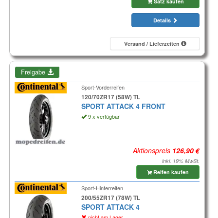
Satz kaufen
Details
Versand / Lieferzeiten
Freigabe
Sport-Vorderreifen
120/70ZR17 (58W) TL
SPORT ATTACK 4 FRONT
9 x verfügbar
Aktionspreis
inkl. 19% MwSt.
Reifen kaufen
Sport-Hinterreifen
200/55ZR17 (78W) TL
SPORT ATTACK 4
nicht am Lager