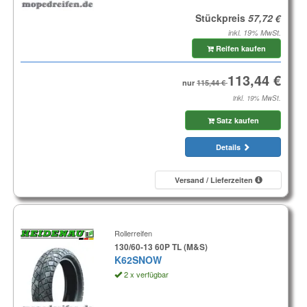
Stückpreis
inkl. 19% MwSt.
Reifen kaufen
nur
inkl. 19% MwSt.
Satz kaufen
Details
Versand / Lieferzeiten
Rollerreifen
130/60-13 60P TL (M&S)
K62SNOW
2 x verfügbar