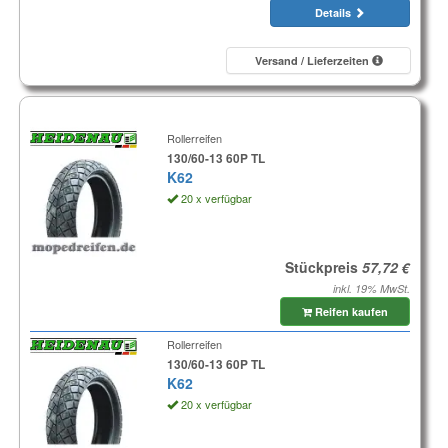
Details
Versand / Lieferzeiten
Rollerreifen
130/60-13 60P TL
K62
20 x verfügbar
Stückpreis
inkl. 19% MwSt.
Reifen kaufen
Rollerreifen
130/60-13 60P TL
K62
20 x verfügbar