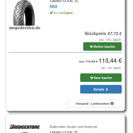
130/60-13 53L TL
H02
6 x verfügbar
Stückpreis
inkl. 19% MwSt.
Reifen kaufen
nur
inkl. 19% MwSt.
Satz kaufen
Details
Versand / Lieferzeiten
Rollerreifen Vorder-und Hinterrad
130/60-13 53L TL