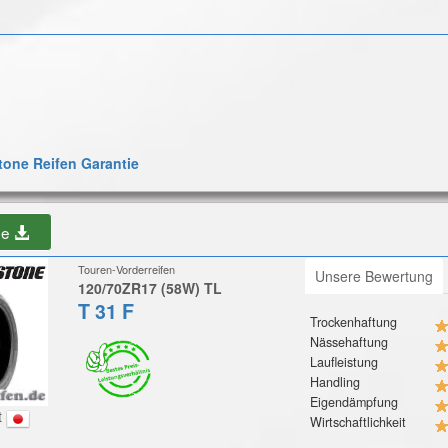
one Reifen Garantie
be
Touren-Vorderreifen
Unsere Bewertung
120/70ZR17 (58W) TL
T 31 F
Trockenhaftung
Nässehaftung
Laufleistung
Handling
Eigendämpfung
t
Wirtschaftlichkeit