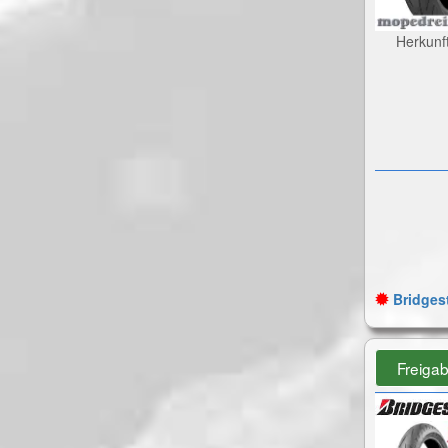
Herkunf
Bridgest
Freiga