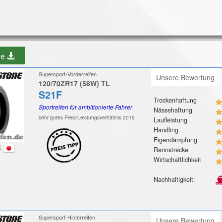
be
Supersport-Vorderreifen
Unsere Bewertung
120/70ZR17 (58W) TL
S21F
Trockenhaftung
Sportreifen für ambitionierte Fahrer
Nässehaftung
sehr gutes Preis/Leistungsverhältnis 2019
Laufleistung
Handling
Eigendämpfung
t
Rennstrecke
Wirtschaftlichkeit
Nachhaltigkeit:
Supersport-Hinterreifen
Unsere Bewertung