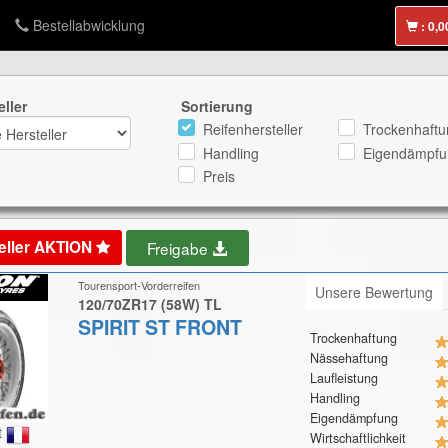
Bestellabwicklung
:
eller
Sortierung
Reifenhersteller
Trockenhaftu
Handling
Eigendämpfu
Preis
eller AKTION
Freigabe
Tourensport-Vorderreifen
Unsere Bewertung
120/70ZR17 (58W) TL
SPIRIT ST FRONT
Trockenhaftung
Nässehaftung
Laufleistung
Handling
Eigendämpfung
t
Wirtschaftlichkeit