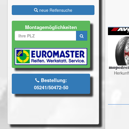
neue Reifensuche
Montagemöglichkeiten
Herkunf
Bestellung:
05241/50472-50