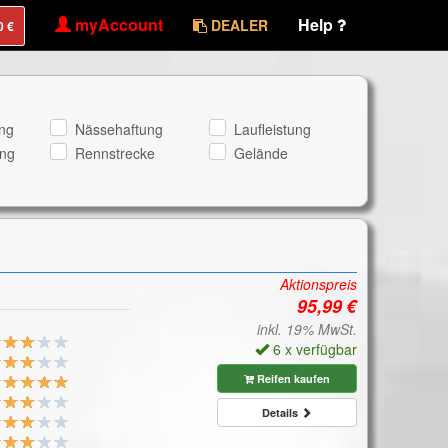
myAccount
Help
DEALER
ng
Nässehaftung
Laufleistung
ng
Rennstrecke
Gelände
Aktionspreis
inkl. 19% MwSt.
6 x verfügbar
Reifen kaufen
Details