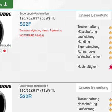
be
Supersport-Vorderreifen
Unsere Bewertung
120/70ZR17 (58W) TL
S22F
Trockenhaftung
Bremsverzögerung nass : Topwert (s.
Nässehaftung
MOTORRAD 7/2023)
Laufleistung
Handling
Eigendämpfung
t
Rennstrecke
Wirtschaftlichkeit
Nachhaltigkeit:
Supersport-Hinterreifen
Unsere Bewertung
180/55ZR17 (73W) TL
S22R
Trockenhaftung
Nässehaftung
Laufleistung