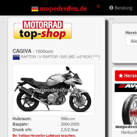
Beratung
---
Herst
CAGIVA
- 1000ccm
RAPTOR / V-RAPTOR 1000 (M2 / e3*92/61****)
Herst
Hubraum:
996ccm
Baujahr:
2000-2005
Druck v/h:
2,5/2,9bar
Herkunf
Bei Volllast Hersteller-Luftdruck beachten.