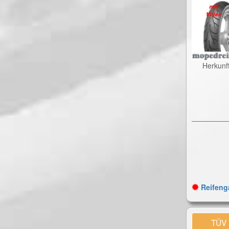
Herkunf
Reifenga
TÜV