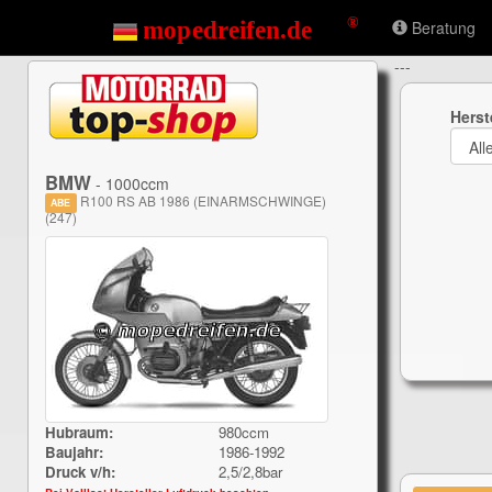
Beratung
---
Herst
BMW
- 1000ccm
R100 RS AB 1986 (EINARMSCHWINGE)
ABE
(247)
Hubraum:
980ccm
Baujahr:
1986-1992
Druck v/h:
2,5/2,8bar