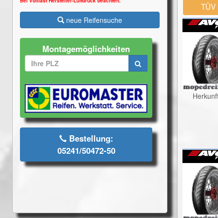
Bei Volllast Hersteller-Luftdruck beachten.
TÜV
neue Reifensuche
Montagemöglichkeiten
Herkunf
Bestellung:
05241/50472-50