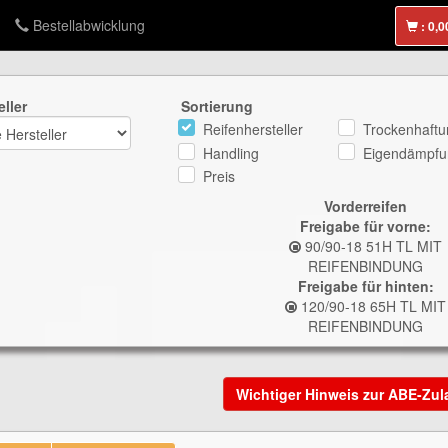
Bestellabwicklung
:
eller
Sortierung
Reifenhersteller
Trockenhaftu
Handling
Eigendämpfu
Preis
Vorderreifen
Freigabe für vorne:
90/90-18 51H TL MIT
REIFENBINDUNG
Freigabe für hinten:
120/90-18 65H TL MIT
REIFENBINDUNG
Wichtiger Hinweis zur ABE-Zu