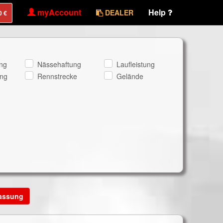
myAccount
Help
DEALER
ng
Nässehaftung
Laufleistung
ng
Rennstrecke
Gelände
lassung