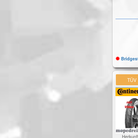
Bridgest
TÜV
Herkunf