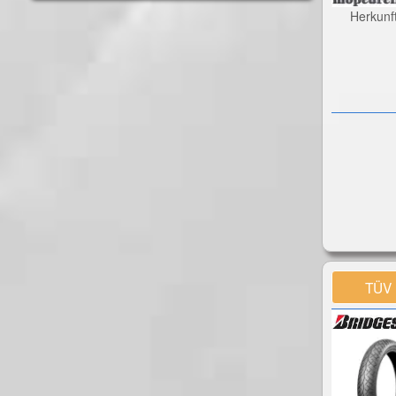
Herkunf
TÜV