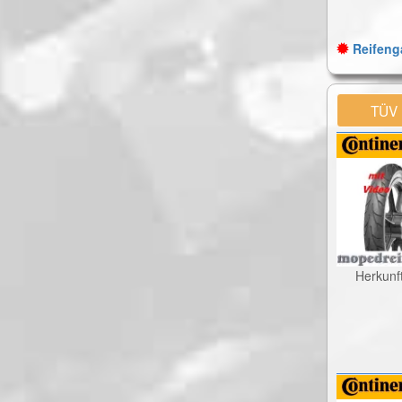
Reifenga
TÜV
Herkunf