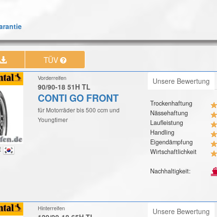
rantie
TÜV
Vorderreifen
Unsere Bewertung
90/90-18 51H TL
CONTI GO FRONT
Trockenhaftung
für Motorräder bis 500 ccm und
Nässehaftung
Youngtimer
Laufleistung
Handling
Eigendämpfung
t
Wirtschaftlichkeit
Nachhaltigkeit:
Hinterreifen
Unsere Bewertung
120/90-18 65H TL