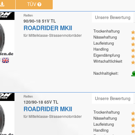
TÜV
Reifen
Unsere Bewertung
90/90-18 51V TL
ROADRIDER MKII
Trockenhaftung
für Mittelklasse-Strassenmotorräder
Nässehaftung
Laufleistung
Handling
Eigendämpfung
t
Wirtschaftlichkeit
Nachhaltigkeit:
Reifen
Unsere Bewertung
120/90-18 65V TL
ROADRIDER MKII
Trockenhaftung
für Mittelklasse-Strassenmotorräder
Nässehaftung
Laufleistung
Handling