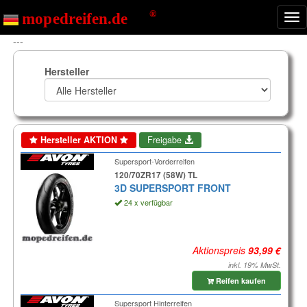
Nav
ein
---
Hersteller
Hersteller AKTION
Freigabe
Supersport-Vorderreifen
120/70ZR17 (58W) TL
3D SUPERSPORT FRONT
24 x verfügbar
Aktionspreis
inkl. 19% MwSt.
Reifen kaufen
Supersport Hinterreifen