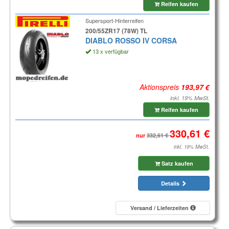
Reifen kaufen
Supersport-Hinterreifen
200/55ZR17 (78W) TL
DIABLO ROSSO IV CORSA
13 x verfügbar
Aktionspreis
inkl. 19% MwSt.
Reifen kaufen
nur
inkl. 19% MwSt.
Satz kaufen
Details
Versand / Lieferzeiten