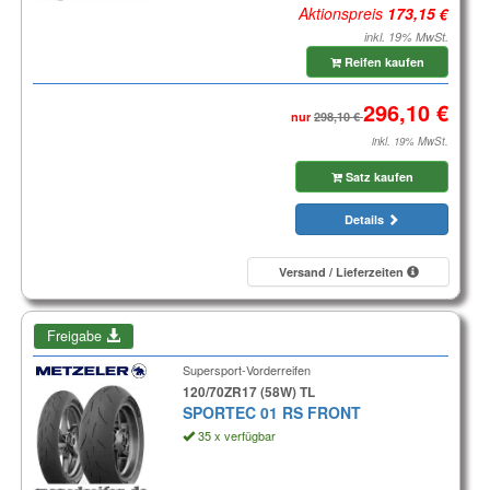
Aktionspreis
inkl. 19% MwSt.
Reifen kaufen
nur
inkl. 19% MwSt.
Satz kaufen
Details
Versand / Lieferzeiten
Freigabe
Supersport-Vorderreifen
120/70ZR17 (58W) TL
SPORTEC 01 RS FRONT
35 x verfügbar