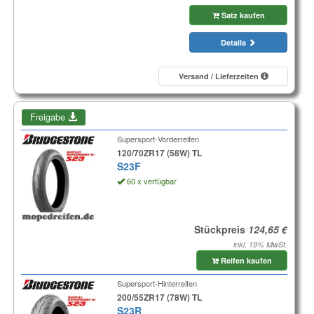
Satz kaufen
Details
Versand / Lieferzeiten
Freigabe
Supersport-Vorderreifen
120/70ZR17 (58W) TL
S23F
60 x verfügbar
Stückpreis
inkl. 19% MwSt.
Reifen kaufen
Supersport-Hinterreifen
200/55ZR17 (78W) TL
S23R