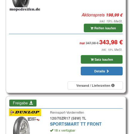
Aktionspreis
inkl. 19% MwSt.
Reifen kaufen
nur
inkl. 19% MwSt.
Satz kaufen
Details
Versand / Lieferzeiten
Freigabe
Rennsport-Vorderreifen
120/70ZR17 (58W) TL
SPORTSMART TT FRONT
18 x verfügbar