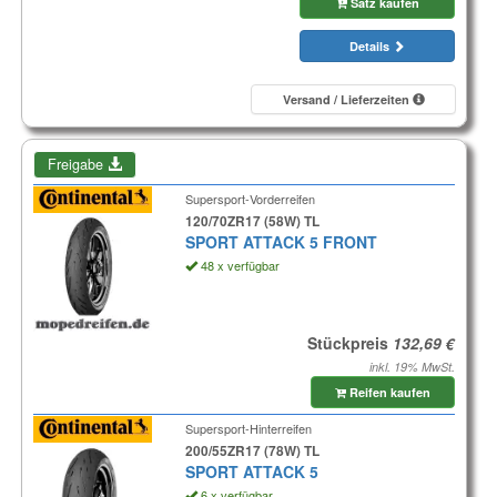
Satz kaufen
Details
Versand / Lieferzeiten
Freigabe
Supersport-Vorderreifen
120/70ZR17 (58W) TL
SPORT ATTACK 5 FRONT
48 x verfügbar
Stückpreis
inkl. 19% MwSt.
Reifen kaufen
Supersport-Hinterreifen
200/55ZR17 (78W) TL
SPORT ATTACK 5
6 x verfügbar