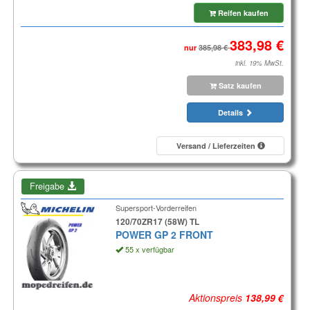
Reifen kaufen
nur
inkl. 19% MwSt.
Satz kaufen
Details
Versand / Lieferzeiten
Freigabe
Supersport-Vorderreifen
120/70ZR17 (58W) TL
POWER GP 2 FRONT
55 x verfügbar
Aktionspreis