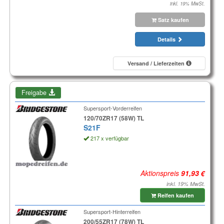
inkl. 19% MwSt.
Satz kaufen
Details
Versand / Lieferzeiten
Freigabe
Supersport-Vorderreifen
120/70ZR17 (58W) TL
S21F
217 x verfügbar
Aktionspreis
inkl. 19% MwSt.
Reifen kaufen
Supersport-Hinterreifen
200/55ZR17 (78W) TL