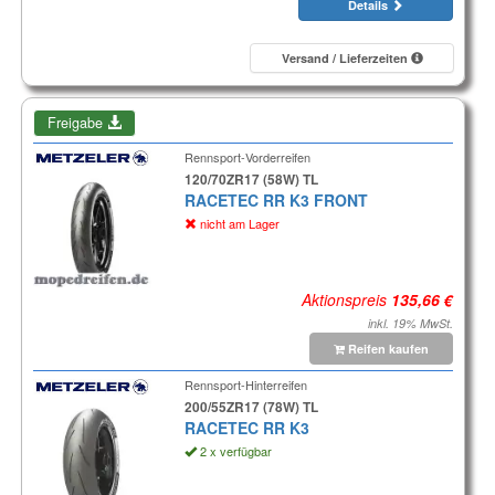
Details
Versand / Lieferzeiten
Freigabe
Rennsport-Vorderreifen
120/70ZR17 (58W) TL
RACETEC RR K3 FRONT
nicht am Lager
Aktionspreis
inkl. 19% MwSt.
Reifen kaufen
Rennsport-Hinterreifen
200/55ZR17 (78W) TL
RACETEC RR K3
2 x verfügbar