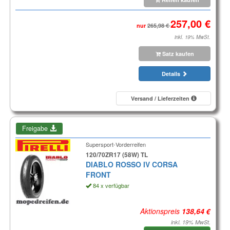
nur
inkl. 19% MwSt.
Satz kaufen
Details
Versand / Lieferzeiten
Freigabe
Supersport-Vorderreifen
120/70ZR17 (58W) TL
DIABLO ROSSO IV CORSA
FRONT
84 x verfügbar
Aktionspreis
inkl. 19% MwSt.