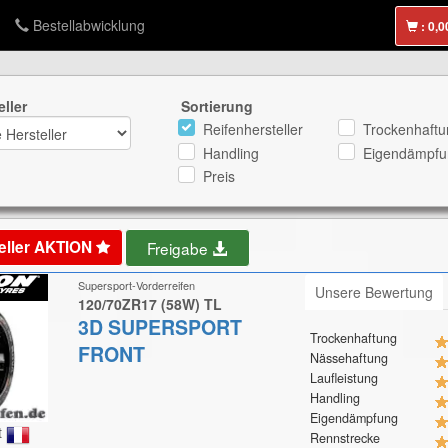
Bestellabwicklung
:
eller
Sortierung
Reifenhersteller
Trockenhaftu
Handling
Eigendämpfu
Preis
eller AKTION
Freigabe
Supersport-Vorderreifen
Unsere Bewertung
120/70ZR17 (58W) TL
3D SUPERSPORT
Trockenhaftung
FRONT
Nässehaftung
Laufleistung
Handling
Eigendämpfung
t
Rennstrecke