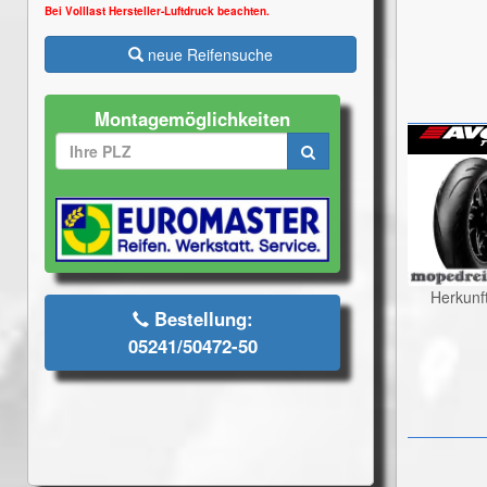
Bei Volllast Hersteller-Luftdruck beachten.
neue Reifensuche
Montagemöglichkeiten
Herkunf
Bestellung:
05241/50472-50