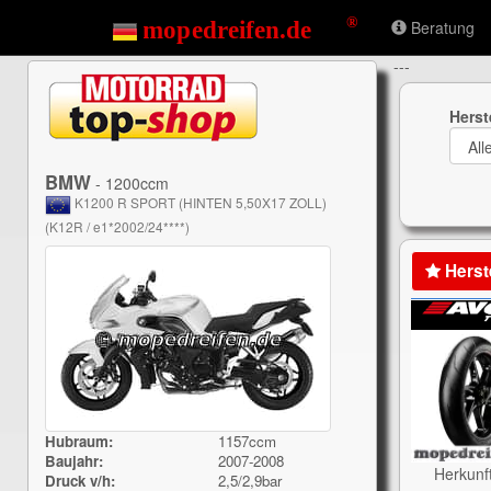
Beratung
---
Herst
BMW
- 1200ccm
K1200 R SPORT (HINTEN 5,50X17 ZOLL)
(K12R / e1*2002/24****)
Herst
Hubraum:
1157ccm
Baujahr:
2007-2008
Herkunf
Druck v/h:
2,5/2,9bar