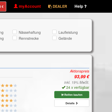
myAccount
Help
DEALER
ng
Nässehaftung
Laufleistung
ng
Rennstrecke
Gelände
Aktionspreis
inkl. 19% MwSt.
24 x verfügbar
Reifen kaufen
Details