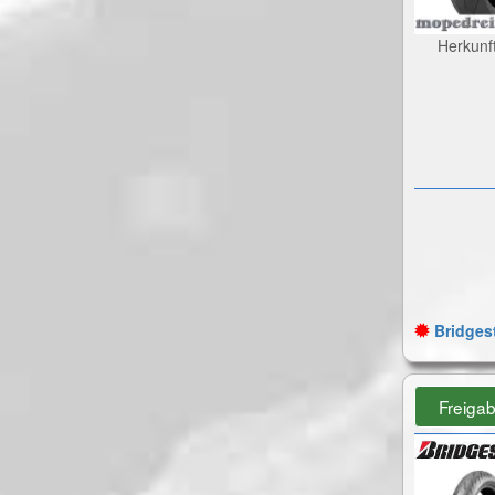
Herkunf
Bridgest
Freiga