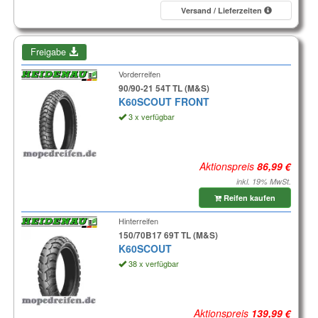
Versand / Lieferzeiten
Freigabe
Vorderreifen
90/90-21 54T TL (M&S)
K60SCOUT FRONT
3 x verfügbar
Aktionspreis
inkl. 19% MwSt.
Reifen kaufen
Hinterreifen
150/70B17 69T TL (M&S)
K60SCOUT
38 x verfügbar
Aktionspreis