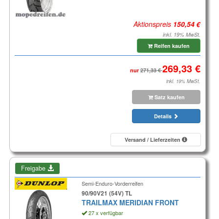
Aktionspreis
inkl. 19% MwSt.
Reifen kaufen
nur
inkl. 19% MwSt.
Satz kaufen
Details
Versand / Lieferzeiten
Freigabe
Semi-Enduro-Vorderreifen
90/90V21 (54V) TL
TRAILMAX MERIDIAN FRONT
27 x verfügbar