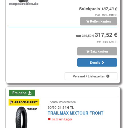
Stückpreis
inkl. 19% MwSt.
Reifen kaufen
nur
inkl. 19% MwSt.
Satz kaufen
Details
Versand / Lieferzeiten
Freigabe
Enduro-Vorderreifen
90/90-21 54H TL
TRAILMAX MIXTOUR FRONT
nicht am Lager