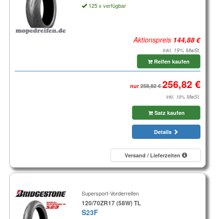
125 x verfügbar
Aktionspreis
inkl. 19% MwSt.
Reifen kaufen
nur
inkl. 19% MwSt.
Satz kaufen
Details
Versand / Lieferzeiten
Supersport-Vorderreifen
120/70ZR17 (58W) TL
S23F