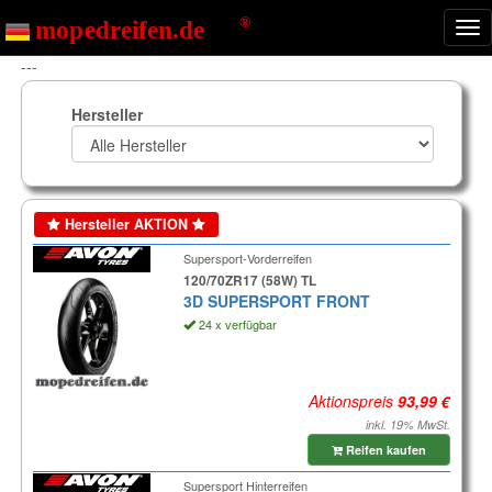
Nav
ein
---
Hersteller
Hersteller AKTION
Supersport-Vorderreifen
120/70ZR17 (58W) TL
3D SUPERSPORT FRONT
24 x verfügbar
Aktionspreis
inkl. 19% MwSt.
Reifen kaufen
Supersport Hinterreifen