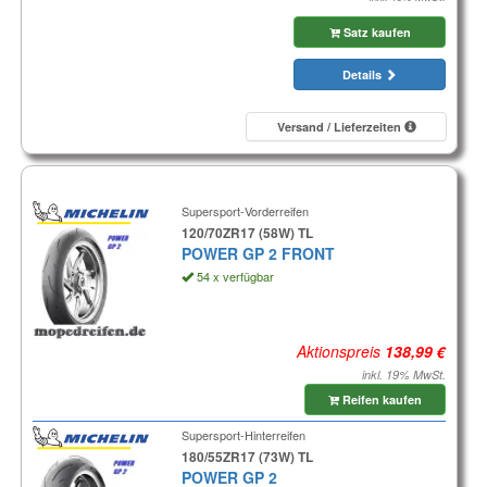
Satz kaufen
Details
Versand / Lieferzeiten
Supersport-Vorderreifen
120/70ZR17 (58W) TL
POWER GP 2 FRONT
54 x verfügbar
Aktionspreis
inkl. 19% MwSt.
Reifen kaufen
Supersport-Hinterreifen
180/55ZR17 (73W) TL
POWER GP 2