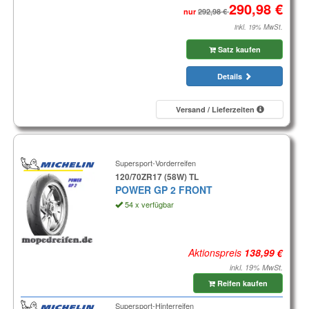
nur
inkl. 19% MwSt.
Satz kaufen
Details
Versand / Lieferzeiten
Supersport-Vorderreifen
120/70ZR17 (58W) TL
POWER GP 2 FRONT
54 x verfügbar
Aktionspreis
inkl. 19% MwSt.
Reifen kaufen
Supersport-Hinterreifen