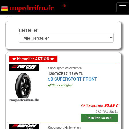
Nav
ein
---
Hersteller
Hersteller AKTION
Supersport-Vorderreifen
120/70ZR17 (58W) TL
3D SUPERSPORT FRONT
24 x verfügbar
Aktionspreis
inkl. 19% MwSt.
Reifen kaufen
Supersport Hinterreifen