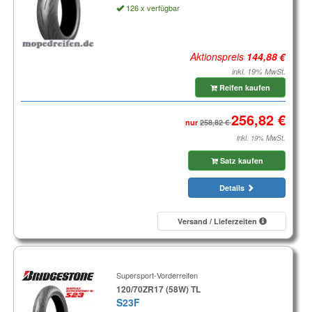
126 x verfügbar
Aktionspreis
inkl. 19% MwSt.
Reifen kaufen
nur
inkl. 19% MwSt.
Satz kaufen
Details
Versand / Lieferzeiten
Supersport-Vorderreifen
120/70ZR17 (58W) TL
S23F