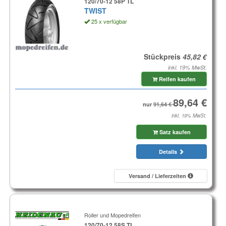
120/70-12 58P TL
TWIST
25 x verfügbar
Stückpreis
inkl. 19% MwSt.
Reifen kaufen
nur
inkl. 19% MwSt.
Satz kaufen
Details
Versand / Lieferzeiten
Roller und Mopedreifen
120/70-12 58S TL