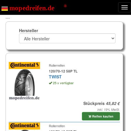
Nav
ein
---
Hersteller
Rollerreifen
120/70-12 58P TL
TWIST
25 x verfügbar
Stückpreis
inkl. 19% MwSt.
Reifen kaufen
Rollerreifen