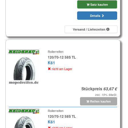
Satz kaufen
Details
Versand / Lieferzeiten
Rollerreifen
120/70-12 58S TL
K61
nicht am Lager
Stückpreis
inkl. 19% MwSt.
Reifen kaufen
Rollerreifen
120/70-12 58S TL
K61
nicht am Lager