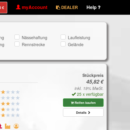
myAccount
Help
DEALER
ng
Nässehaftung
Laufleistung
ng
Rennstrecke
Gelände
Stückpreis
inkl. 19% MwSt.
25 x verfügbar
Reifen kaufen
Details