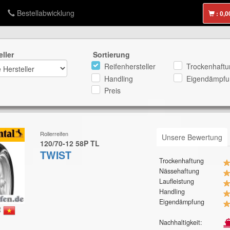
Bestellabwicklung
:
eller
Sortierung
Reifenhersteller
Trockenhaftu
Handling
Eigendämpfu
Preis
Rollerreifen
Unsere Bewertung
120/70-12 58P TL
TWIST
Trockenhaftung
Nässehaftung
Laufleistung
Handling
Eigendämpfung
t
Nachhaltigkeit: