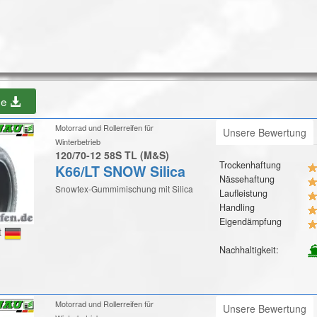
be
Motorrad und Rollerreifen für
Unsere Bewertung
Winterbetrieb
120/70-12 58S TL (M&S)
Trockenhaftung
K66/LT SNOW Silica
Nässehaftung
Snowtex-Gummimischung mit Silica
Laufleistung
Handling
Eigendämpfung
t
Nachhaltigkeit:
Motorrad und Rollerreifen für
Unsere Bewertung