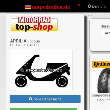
Beratung
---
Herst
APRILIA
- 50ccm
GULLIVER LC/MC (LH)
neue Reifensuche
Herkunf