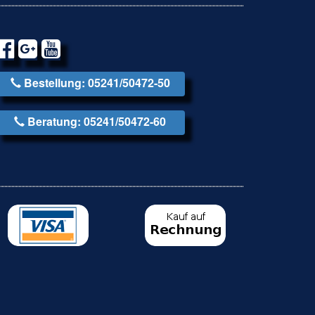
Bestellung: 05241/50472-50
Beratung: 05241/50472-60